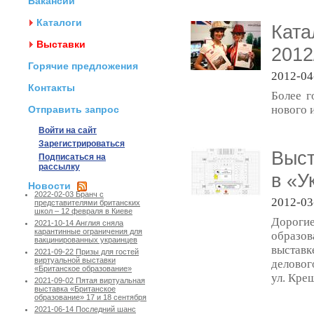
Вакансии
Каталоги
Ката
Выставки
2012
Горячие предложения
2012-04
Контакты
Более г
нового 
Отправить запрос
Войти на сайт
Зарегистрироваться
Выст
Подписаться на
рассылку
в «У
Новости
2022-02-03 Бранч с
2012-03
представителями британских
школ – 12 февраля в Киеве
Дороги
2021-10-14 Англия сняла
карантинные ограничения для
образов
вакцинированных украинцев
выставк
2021-09-22 Призы для гостей
виртуальной выставки
деловог
«Британское образование»
ул. Крещ
2021-09-02 Пятая виртуальная
выставка «Британское
образование» 17 и 18 сентября
2021-06-14 Последний шанс