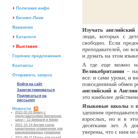
Полезная инфо
Бизнес-Линк
Вакансии
Изучать английский
я
люди, которых с дет
Каталоги
свободно. Если предо
Выставки
преподавателей, он вс
и думать на этом языке
Горячие предложения
А где еще можно на
Контакты
Великобритании
– на 
Отправить запрос
все: и сами уроки, и 
повседневный обмен ре
Войти на сайт
английский в Англии
Зарегистрироваться
Подписаться на
это наиболее действен
рассылку
Языковые школы
и
Новости
здешним преподавателя
2022-02-03 Бранч с
представителями британских
взрослых, но и в это
школ – 12 февраля в Киеве
десятками лет. А до
2021-10-14 Англия сняла
карантинные ограничения для
уверены, что с ним не 
вакцинированных украинцев
2021-09-22 Призы для гостей