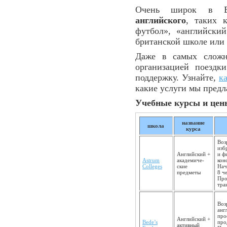
Очень широк в В
английского
, таких 
футбол», «английски
британской школе или
Даже в самых сложн
организацией поездк
поддержку. Узнайте,
к
какие услуги мы пред
Учебные курсы и цен
название
школа
курса
Воз
изб
Английский +
и ф
Astrum
академиче­
кон
Colleges
ские
Нач
предметы
8 ч
Про
тра
Воз
анг
про
Английский +
Bede’s
про
активный