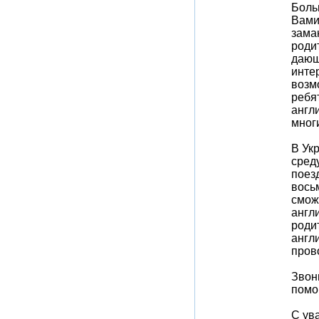
Боль
Вами,
заман
роди
дающ
интер
возм
ребят
англ
мног
В Ук
сред
поез
вось
смож
англ
родит
англ
пров
Звон
помо
С ув