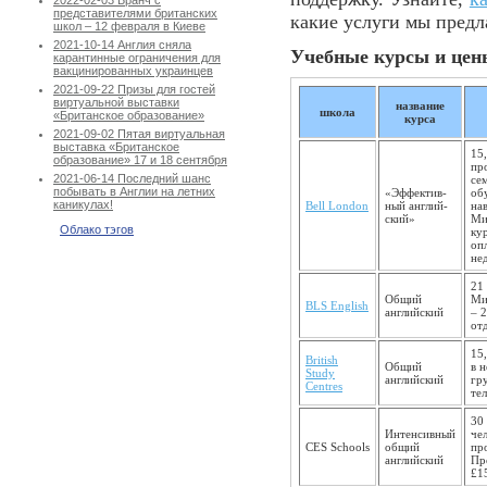
2022-02-03 Бранч с
представителями британских
какие услуги мы пред
школ – 12 февраля в Киеве
2021-10-14 Англия сняла
Учебные курсы и цены
карантинные ограничения для
вакцинированных украинцев
2021-09-22 Призы для гостей
виртуальной выставки
название
школа
«Британское образование»
курса
2021-09-02 Пятая виртуальная
выставка «Британское
15,
образование» 17 и 18 сентября
пр
2021-06-14 Последний шанс
се
побывать в Англии на летних
«Эффек­тив­
об
каникулах!
Bell London
ный англий­
на
ский»
Ми
Облако тэгов
ку
оп
не
21 
Общий
Ми
BLS English
англий­ский
– 
от
15,
British
Общий
в 
Study
английский
гр
Centres
тел
30
Интенсивный
че
CES Schools
общий
пр
англий­ский
Пр
£1