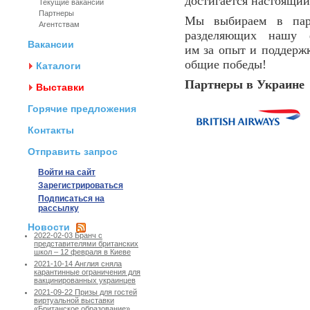
достигается настоящий
Текущие вакансии
Партнеры
Мы выбираем в парт
Агентствам
разделяющих нашу 
Вакансии
им за опыт и поддерж
общие победы!
Каталоги
Партнеры в Украине
Выставки
Горячие предложения
Контакты
Отправить запрос
Войти на сайт
Зарегистрироваться
Подписаться на
рассылку
Новости
2022-02-03 Бранч с
представителями британских
школ – 12 февраля в Киеве
2021-10-14 Англия сняла
карантинные ограничения для
вакцинированных украинцев
2021-09-22 Призы для гостей
виртуальной выставки
«Британское образование»