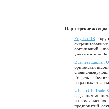
Партнерские ассоциац
English UK
– кру
аккредитованных 
организаций – яз
университеты Ве
Business English 
британская ассоц
специализирующих
Ее цель – обеспе
из разных стран 
UKTI (UK Trade &
созданная минист
и промышленност
предприятий, осу