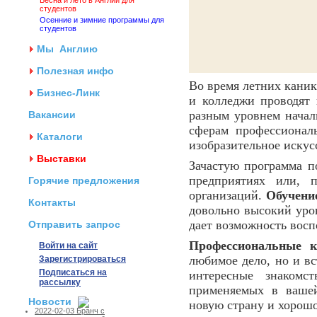
Весна и лето в Англии для
студентов
Осенние и зимние программы для
студентов
Мы
Англию
Полезная инфо
Во время летних каник
Бизнес-Линк
и колледжи проводят
разным уровнем начал
Вакансии
сферам профессионал
Каталоги
изобразительное искусс
Выставки
Зачастую программа п
предприятиях или, 
Горячие предложения
организаций.
Обучени
Контакты
довольно высокий уров
дает возможность восп
Отправить запрос
Профессиональные 
Войти на сайт
любимое дело, но и вс
Зарегистрироваться
Подписаться на
интересные знакомст
рассылку
применяемых в вашей
Новости
новую страну и хорошо
2022-02-03 Бранч с