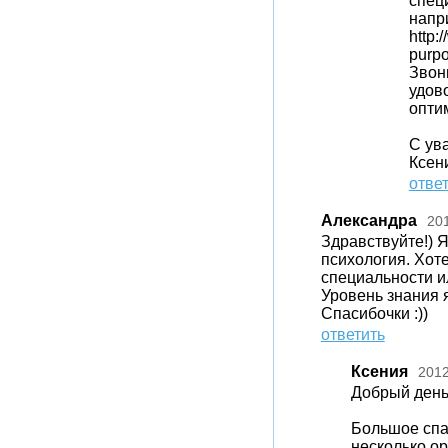
спец
напри
http:
purpo
Звон
удов
опти
С ув
Ксен
отве
Александра
20
Здравствуйте!) 
психология. Хоте
специальности и
Уровень знания 
Спасибочки :))
ответить
Ксения
2012
Добрый день
Большое спа
несколько о