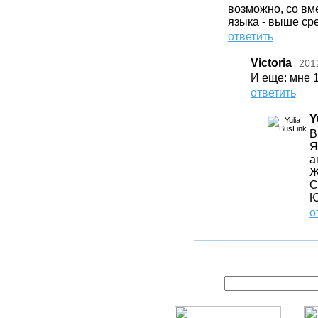
возможно, со вм
языка - выше сре
ответить
Victoria
201
И еще: мне 1
ответить
Y
В
Я
а
Ж
С
Ю
о