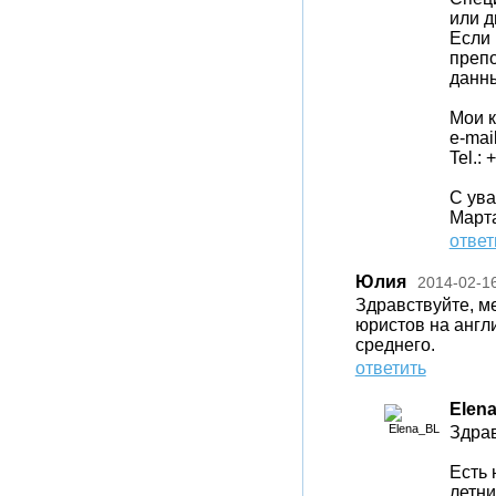
или д
Если 
препо
данн
Мои к
e-mai
Tel.:
С ув
Марта
ответ
Юлия
2014-02-1
Здравствуйте, м
юристов на англ
среднего.
ответить
Elen
Здрав
Есть 
летни