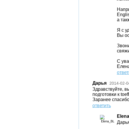
Напри
Engli
а так
Я с у
Вы ос
Звони
свяжи
С ув
Елен
ответ
Дарья
2014-02-0
Здравствуйте, вы
подготовки к toe
Заранее спасибо
ответить
Elen
Дарья