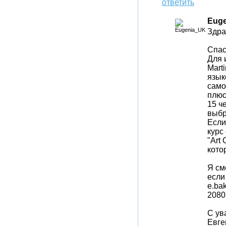
ответить
Eug
Здра
Спас
Для 
Mart
язык
само
плюс 
15 ч
выбр
Если
курс
"Art 
кото
Я см
если
e.ba
2080
С ув
Евге