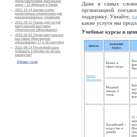
представителями британских
Даже в самых сложн
школ – 12 февраля в Киеве
организацией поездк
2021-10-14 Англия сняла
карантинные ограничения для
поддержку. Узнайте,
к
вакцинированных украинцев
какие услуги мы пред
2021-09-22 Призы для гостей
виртуальной выставки
«Британское образование»
Учебные курсы и цен
2021-09-02 Пятая виртуальная
выставка «Британское
образование» 17 и 18 сентября
название
школа
курса
2021-06-14 Последний шанс
побывать в Англии на летних
каникулах!
Пос
Облако тэгов
Бизнес в
фак
сфере моды
Про
Istituto
Marangoni
Раб
Модный
нас
имидж и
обр
стиль
кур
15 
зан
Английский +
про
искусство и
Нео
дизайн
сре
нео