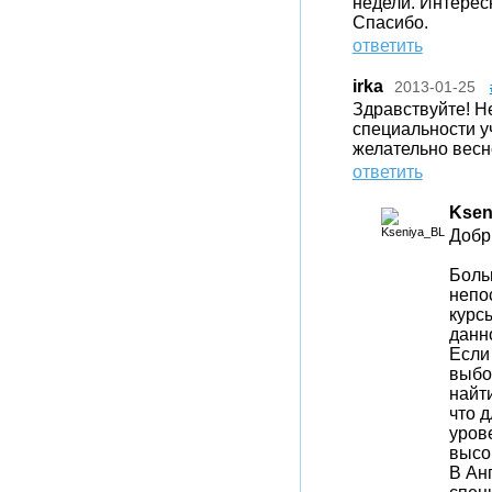
недели. Интерес
Спасибо.
ответить
irka
2013-01-25
Здравствуйте! Н
специальности уч
желательно весн
ответить
Ksen
Добр
Боль
непо
курс
данн
Если
выбор
найт
что 
уров
высо
В Ан