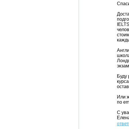
Спаси
Доста
подго
IELTS
челов
стоим
кажды
Англи
школ
Лондо
экзам
Буду 
курса
остав
Или ж
по em
С ув
Елен
ответ