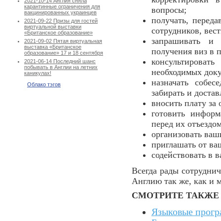
2021-10-14 Англия сняла
карантинные ограничения для
вопросы;
вакцинированных украинцев
получать, переда
2021-09-22 Призы для гостей
виртуальной выставки
сотрудников, вест
«Британское образование»
запрашивать и 
2021-09-02 Пятая виртуальная
выставка «Британское
получения виз в 
образование» 17 и 18 сентября
консультироват
2021-06-14 Последний шанс
побывать в Англии на летних
необходимых док
каникулах!
назначать собес
Облако тэгов
забирать и достав
вносить плату за
готовить инфор
перед их отъездом
организовать ва
приглашать от ва
содействовать в 
Всегда рады сотруднич
Англию так же, как и 
СМОТРИТЕ ТАКЖЕ
Языковые прогр