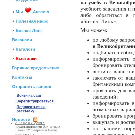
на учебу в Великобр
учебного заведения и 
Мы
Англию
либо обратиться в п
«Бизнес-Линк».
Полезная инфо
Мы можем:
Бизнес-Линк
по любому запро
Вакансии
в Великобритан
Каталоги
подбирать необхо
информировать 
Выставки
бронировать отели
Горячие предложения
вести от вашего 
Контакты
заключать от ваш
британскими ком
Отправить запрос
прояснять для в
Войти на сайт
заведений;
Зарегистрироваться
информировать в
Подписаться на
возможных вариант
рассылку
бронировать прог
Новости
выкупать и доста
2022-02-03 Бранч с
представителями британских
по вашему пору
школ – 12 февраля в Киеве
корректировки 