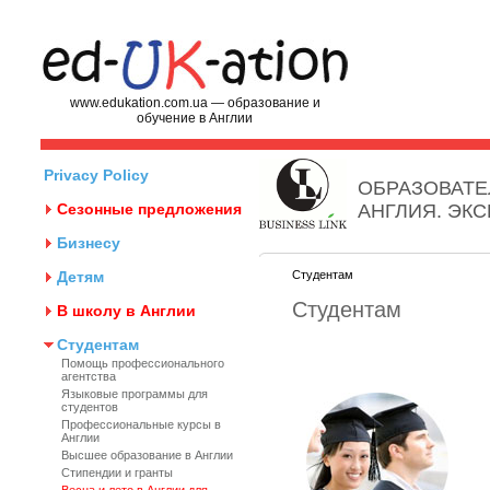
www.edukation.com.ua — образование и
обучение в Англии
Privacy Policy
ОБРАЗОВАТЕ
Сезонные предложения
АНГЛИЯ. ЭК
Бизнесу
Детям
Студентам
Студентам
В школу в Англии
Студентам
Помощь профессионального
агентства
Языковые программы для
студентов
Профессиональные курсы в
Англии
Высшее образование в Англии
Стипендии и гранты