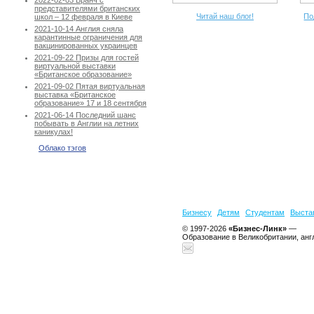
2022-02-03 Бранч с
представителями британских
Читай наш блог!
По
школ – 12 февраля в Киеве
2021-10-14 Англия сняла
карантинные ограничения для
вакцинированных украинцев
2021-09-22 Призы для гостей
виртуальной выставки
«Британское образование»
2021-09-02 Пятая виртуальная
выставка «Британское
образование» 17 и 18 сентября
2021-06-14 Последний шанс
побывать в Англии на летних
каникулах!
Облако тэгов
Бизнесу
Детям
Студентам
Выста
© 1997-2026
«Бизнес-Линк»
—
Образование в Великобритании, анг