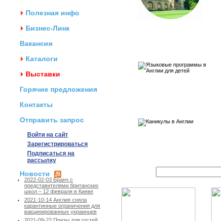
Полезная инфо
Бизнес-Линк
Вакансии
Каталоги
Выставки
Горячие предложения
Контакты
Отправить запрос
Войти на сайт
Зарегистрироваться
Подписаться на
рассылку
Новости
2022-02-03 Бранч с
представителями британских
школ – 12 февраля в Киеве
2021-10-14 Англия сняла
карантинные ограничения для
вакцинированных украинцев
2021-09-22 Призы для гостей