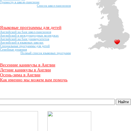
Триместр в школе-пансионе
Список школ-пансионов
Языковые программы для детей
Английский на базе школ-пансионов
Английский в международных колледжах
Английский на базе университетов
Английский в языковых школах
Специальные программы для детей
Семейные решения
Полный список языковых программ
Весенние каникулы в Англии
Летние каникулы в Англии
Осень-зима в Англии
Как именно мы можем вам помочь