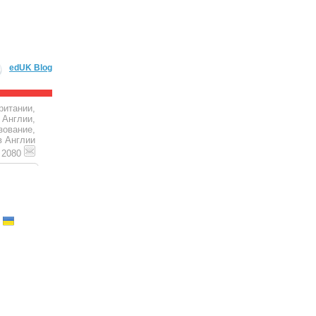
edUK Blog
ритании,
 Англии,
зование,
в Англии
4 2080