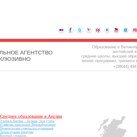
Образование в Великоб
английский в
ЛЬНОЕ АГЕНТСТВО
средние школы, высшее обра
СКЛЮЗИВНО
бизнес-программы, тренинги 
+(38044) 49
Среднее образование в Англии
Учеба в Англии – больше, чем учеба
О школах-пансионах Великобритании
Практические советы поступающим
Зачем нужны опекуны
Краткий словарик