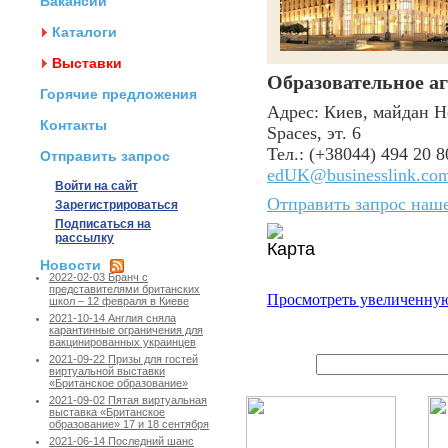
Вакансии
Каталоги
Выставки
Образовательное а
Горячие предложения
Адрес: Киев, майдан Н
Контакты
Spaces, эт. 6
Тел.: (+38044) 494 20 8
Отправить запрос
edUK@businesslink.co
Войти на сайт
Отправить запрос наш
Зарегистрироваться
Подписаться на
рассылку
Новости
2022-02-03 Бранч с
представителями британских
Просмотреть увеличенную
школ – 12 февраля в Киеве
2021-10-14 Англия сняла
карантинные ограничения для
вакцинированных украинцев
2021-09-22 Призы для гостей
виртуальной выставки
«Британское образование»
2021-09-02 Пятая виртуальная
выставка «Британское
образование» 17 и 18 сентября
2021-06-14 Последний шанс