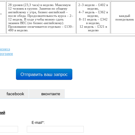
28 уроков (23,3 часа) в неделю. Максимум
2–3 недели – £402 в
12 человек в группе. Занятия по общему
неделю,
английскому с утра, бизнес-английский –
4–7 недель – £362 в
 +
после обеда. Продолжи­тельность курса – 2–
неделю,
каждый
12 недель. В ходе учебы можно сдать
8–11 недель – £342
понедель­ник
экзамен BEC (по бизнес-английскому).
в неделю,
Проживание оплачивается отдельно – £130–
12 недель – £321 в
480 в неделю.
неделю
изнеса
программ
Отправить ваш запрос
facebook
вконтакте
рий
E-mail*: