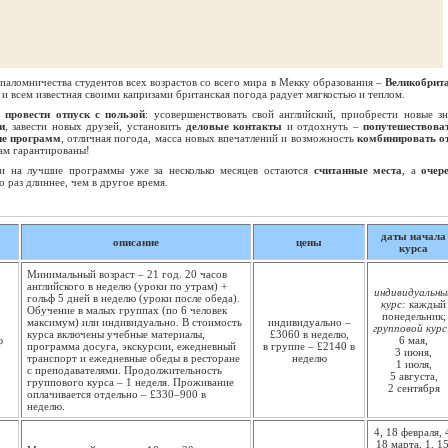
паломничества студентов всех возрастов со всего мира в Мекку образования –
Великобрит
и всем известная своими капризами британская погода радует мягкостью и теплом.
ь
провести отпуск с пользой
: усовершенствовать свой английский, приобрести новые зн
и
, завести новых друзей, установить
деловые контакты
и отдохнуть –
попутешествова
ие программ
, отличная погода, масса новых впечатлений и возможность
комбинировать о
ам гарантированы!
 на лучшие программы уже за несколько месяцев остаются
считанные места
, а
очер
 раз длиннее, чем в другое время.
даты начала
описание
цены
курса
Минимальный возраст – 21 год. 20 часов
английского в неделю (уроки по утрам) +
индивиду­альны
гольф 5 дней в неделю (уроки после обеда).
курс:
каждый
Обучение в малых группах (по 6 человек
понедель­ник;
максимум) или индивидуально. В стоимость
индивиду­ально –
групповой курс
курса включены учебные материалы,
£3060 в неделю,
ф
6 мая,
программа досуга, экскурсии, ежедневный
в группе – £2140 в
3 июня,
транспорт и ежедневные обеды в ресторане
неделю
1 июля,
с преподавателями. Продолжи­тельность
5 августа,
группового курса – 1 неделя. Проживание
2 сентября
оплачивается отдельно – £330–900 в
неделю.
4, 18 февраля, 
18 марта, 1, 15