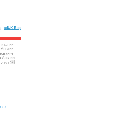
edUK Blog
ритании,
 Англии,
зование,
в Англии
4 2080