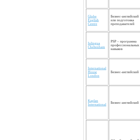
Globe
Бизнес-английский
English
или подготовка
Centre
преподавателей
PSP – программа
Inlingua
профессио­нальных
Chelten­ham
навыков
Internatio­nal
House
Бизнес-английский
London
Kaplan
Бизнес-английский
International