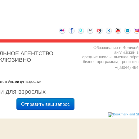
Образование в Великоб
английский в
ЛЬНОЕ АГЕНТСТВО
средние школы, высшее обра
СКЛЮЗИВНО
бизнес-программы, тренинги 
+(38044) 49
ето в Англии для взрослых
ии для взрослых
Отправить ваш запрос