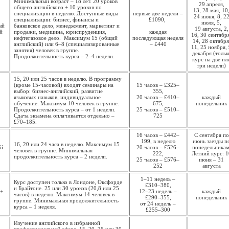
Минимальный возраст – 18 лет. 20 уроков
29 апреля,
общего английского + 10 уроков по
13, 28 мая, 10
специализации в неделю. Доступные виды
первые две недели –
24 июня, 8, 2
специализации: бизнес, финансы и
£1090,
июля, 5,
ый
банковское дело, менеджмент, маркетинг и
19 августа, 2,
й
продажи, медицина, юриспруденция,
каждая
16, 30 сентябр
нефтегазовое дело. Максимум 15 (общий
последующая неделя
14, 28 октября
английский) или 6–8 (специализированные
– £440
11, 25 ноября,
занятия) человек в группе.
декабря (тольк
Продолжительность курса – 2–4 недели.
курс на две ил
три недели)
15, 20 или 25 часов в неделю. В программу
(кроме 15-часовой) входят семинары на
15 часов – £325–
выбор: бизнес-английский, развитие
355,
языковых навыков, индивидуальное
20 часов – £410–
каждый
обучение. Максимум 10 человек в группе.
675,
понедельник
Продолжительность курса – от 1 недели.
25 часов – £510–
Сдача экзамена оплачивается отдельно –
725
£70–185.
16 часов – £442–
С сентября по
199, в неделю
июнь заезды п
16, 20 или 24 часа в неделю. Максимум 15
ый
20 часов – £526–
понедельникам
человек в группе. Минимальная
222,
Летний курс: 1
продолжительность курса – 2 недели.
25 часов – £576–
июня – 31
252
августа
1–11 недель –
Курс доступен только в Лондоне, Оксфорде
£310–380,
и Брайтоне. 25 или 30 уроков (20,8 или 25
 +
12–23 недель –
каждый
часов) в неделю. Максимум 14 человек в
£290–355,
понедель­ник
группе. Минимальная продолжи­тельность
от 24 недель –
курса – 1 неделя.
£255–300
Изучение английского в избранной