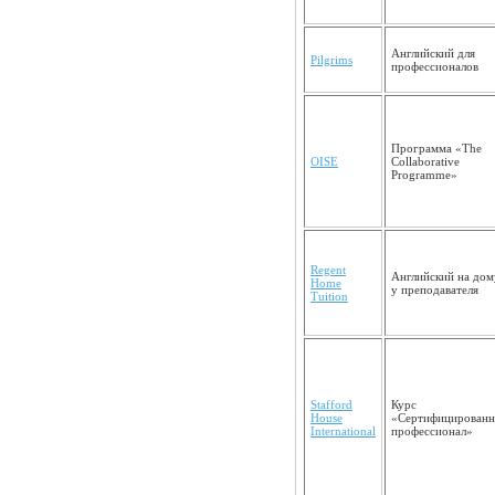
Английский для
Pilgrims
профессион
алов
Программа «The
OISE
Collaborative
Programme»
Regent
Английский на дом
Home
у преподава­теля
Tuition
Stafford
Курс
House
«Сертифицирован
International
профессионал»