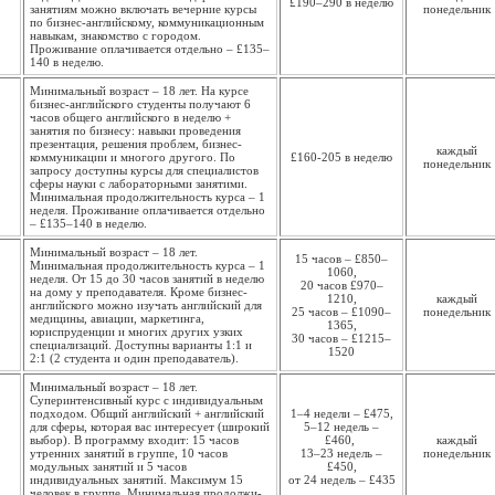
£190–290 в неделю
занятиям можно включать вечерние курсы
понедель­ник
по бизнес-английскому, коммуникационным
навыкам, знакомство с городом.
Проживание оплачивается отдельно – £135–
140 в неделю.
Минимальный возраст – 18 лет. На курсе
бизнес-английского студенты получают 6
часов общего английского в неделю +
занятия по бизнесу: навыки проведения
презентация, решения проблем, бизнес-
каждый
коммуникации и многого другого. По
£160-205 в неделю
понедель­ник
запросу доступны курсы для специалистов
сферы науки с лабораторными занятими.
Минимальная продолжи­тельность курса – 1
неделя. Проживание оплачивается отдельно
– £135–140 в неделю.
Минимальный возраст – 18 лет.
15 часов – £850–
Минимальная продолжи­тельность курса – 1
1060,
неделя. От 15 до 30 часов занятий в неделю
20 часов £970–
на дому у преподавателя. Кроме бизнес-
1210,
каждый
английского можно изучать английский для
25 часов – £1090–
понедель­ник
медицины, авиации, маркетинга,
1365,
юриспруденции и многих других узких
30 часов – £1215–
специализаций. Доступны варианты 1:1 и
1520
2:1 (2 студента и один преподаватель).
Минимальный возраст – 18 лет.
Суперинтенсивный курс с индивидуальным
подходом. Общий английский + английский
1–4 недели – £475,
для сферы, которая вас интересует (широкий
5–12 недель –
выбор). В программу входит: 15 часов
£460,
каждый
утренних занятий в группе, 10 часов
13–23 недель –
понедель­ник
модульных занятий и 5 часов
£450,
индивидуальных занятий. Максимум 15
от 24 недель – £435
человек в группе. Минимальная продолжи­