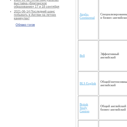
выставка «Британское
образование» 17 и 18 сентября
2021-06-14 Последний шанс
Anglo-
Специализи­рованн
побывать в Англии на летних
Continental
и бизнес-английски
каникулах!
Облако тэгов
Эффективный
Bell
английс­кий
Общий/интенсивн
BLS English
английский
British
Общий английский
Study
бизнес-английский
Centres