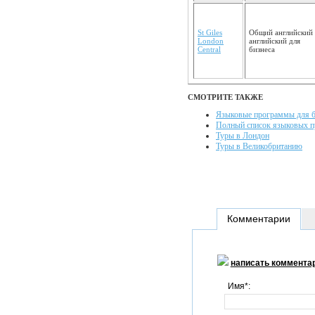
St Giles
Общий английс­кий
London
английский для
Central
бизнеса
СМОТРИТЕ ТАКЖЕ
Языковые программы для б
Полный список языковых 
Туры в Лондон
Туры в Великобританию
Комментарии
написать коммента
Имя*: