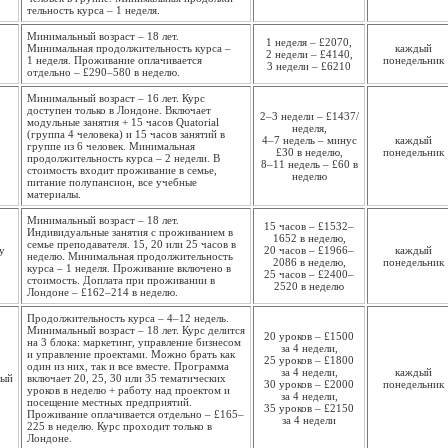
тельность курса – 1 неделя.
Минимальный возраст – 18 лет.
1 неделя – £2070,
Минимальная продолжи­тельность курса –
каждый
2 недели – £4140,
1 неделя. Проживание оплачивается
понедель­ник
3 недели – £6210
отдельно – £290–580 в неделю.
Минимальный возраст – 16 лет. Курс
доступен только в Лондоне. Включает
2–3 недели – £1437/
модульные занятия +
15 часов Quatorial
неделя,
(группа 4 человека) и 15 часов занятий в
4–7 недель – минус
каждый
группе из 6 человек.
Минимальная
£30 в неделю,
понедель­ник
продолжи­тельность курса – 2 недели. В
8–11 недель – £60 в
стоимость входит проживание в семье,
неделю
питание полупансион, все учебные
материалы.
Минимальный возраст – 18 лет.
15 часов – £1532–
Индивидуальные занятия с проживанием в
1652 в неделю,
семье преподавателя. 15, 20 или 25 часов в
у
20 часов – £1966–
каждый
неделю. Минимальная продолжи­тельность
2086 в неделю,
понедель­ник
курса – 1 неделя. Проживание включено в
25 часов – £2400–
стоимость. Доплата при проживании в
2520 в неделю
Лондоне – £162–214 в неделю.
Продолжительность курса – 4–12 недель.
Минимальный возраст – 18 лет. Курс делится
20 уроков – £1500
на 3 блока: маркетинг, управление бизнесом
за 4 недели,
и управление проектами. Можно брать как
25 уроков – £1800
один из них, так и все вместе. Программа
за 4 недели,
каждый
ный
включает 20, 25, 30 или 35 тематических
30 уроков – £2000
понедель­ник
уроков в неделю + работу над проектом и
за 4 недели,
посещение местных предприятий.
35 уроков – £2150
Проживание оплачивается отдельно – £165–
за 4 недели
225 в неделю. Курс проходит только в
Лондоне.