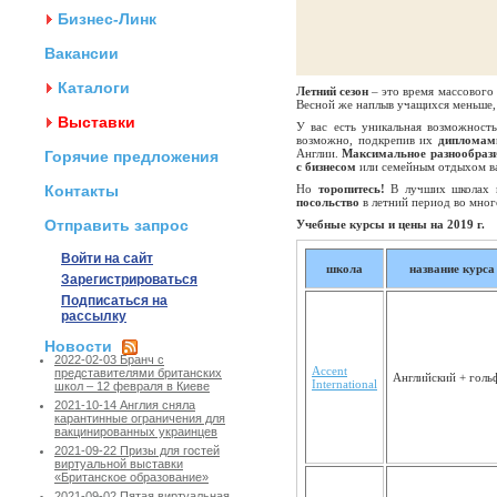
Бизнес-Линк
Вакансии
Каталоги
Летний сезон
– это время массового 
Весной же наплыв учащихся меньше, 
Выставки
У вас есть уникальная возможност
возможно, подкрепив их
дипломам
Англии.
Максимальное разнообраз
Горячие предложения
с бизнесом
или семейным отдыхом в
Контакты
Но
торопитесь!
В лучших школах и
посольство
в летний период во много
Отправить запрос
Учебные курсы и цены на 2019 г.
Войти на сайт
школа
название курса
Зарегистрироваться
Подписаться на
рассылку
Новости
2022-02-03 Бранч с
Accent
представителями британских
Английс­кий + голь
Internatio­nal
школ – 12 февраля в Киеве
2021-10-14 Англия сняла
карантинные ограничения для
вакцинированных украинцев
2021-09-22 Призы для гостей
виртуальной выставки
«Британское образование»
2021-09-02 Пятая виртуальная