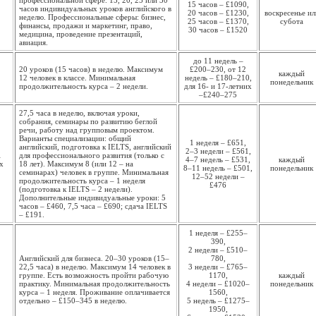
профессиональной сфере. 15, 20, 25 или 30
15 часов – £1090,
часов индивидуальных уроков английского в
20 часов – £1230,
воскресенье ил
неделю. Профессиональные сферы: бизнес,
25 часов – £1370,
субота
финансы, продажи и маркетинг, право,
30 часов – £1520
медицина, проведение презентаций,
авиация.
до 11 недель –
20 уроков (15 часов) в неделю. Максимум
£200–230, от 12
каждый
12 человек в классе. Минимальная
недель – £180–210,
понедель­ник
продолжительность курса – 2 недели.
для 16- и 17-летних
–£240–275
27,5 часа в неделю, включая уроки,
собрания, семинары по развитию беглой
речи, работу над групповым проектом.
Варианты специализации: общий
1 неделя – £651,
английский, подготовка к IELTS, английский
2–3 недели – £561,
l
для профессионального развития (только с
4–7 недель – £531,
каждый
х
18 лет). Максимум 8 (или 12 – на
8–11 недель – £501,
понедель­ник
семинарах) человек в группе. Минимальная
12–52 недели –
продолжительность курса – 1 неделя
£476
(подготовка к IELTS – 2 недели).
Дополнительные индивидуальные уроки: 5
часов – £460, 7,5 часа – £690; сдача IELTS
– £191.
1 неделя – £255–
390,
2 недели – £510–
Английский для бизнеса. 20–30 уроков (15–
780,
22,5 часа) в неделю. Максимум 14 человек в
3 недели – £765–
группе. Есть возможность пройти рабочую
1170,
каждый
практику. Минимальная продолжи­тельность
4 недели – £1
020–
понедель­ник
курса – 1 неделя. Проживание оплачивается
1560,
отдельно – £150–345 в неделю.
5 недель – £1275–
1950,