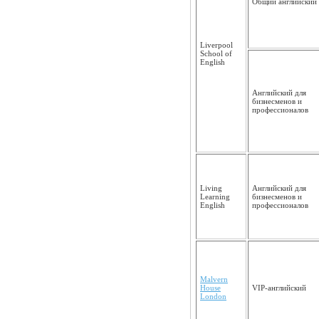
Общий английс­кий
Liverpool
School of
English
Английский для
бизнесменов и
профессио­налов
Living
Английский для
Learning
бизнесменов и
English
профессио­налов
Malvern
House
VIP-английский
London