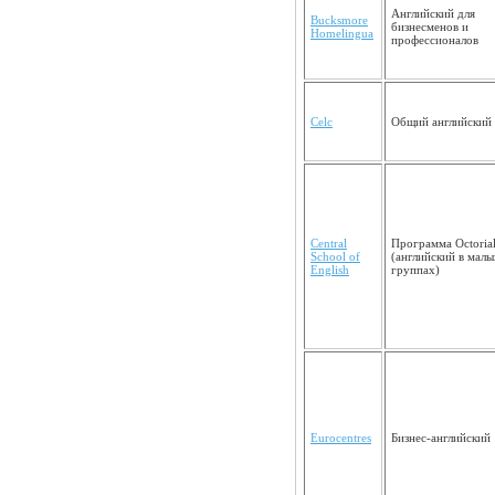
Английский для
Bucksmore
бизнесменов и
Homelingua
профессионалов
Celc
Общий английский
Central
Программа Octoria
School of
(английский в малы
English
группах)
Eurocentres
Бизнес-английский