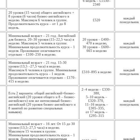
6 недель – £1530–
2340
20 уроков (15 часов) общего английского +
8 уроков (6 часов) бизнес-английского в
каждый
неделю. Максимум 6 человек в группе.
£520
понедель­ник
Продолжительность курса – от 1 до 8
недель.
Минимальный возраст – 21 год. Английский
для бизнеса. 20–30 уроков (15–22,5 часа) в
20 уроков – £400–
неделю. Максимум 5 человек в группе.
470 в неделю,
каждый
Минимальная продолжи­тельность курса – 1
30 уроков – £600–
понедель­ник
неделя. Проживание оплачивается
665 в неделю
отдельно – £100–250 в неделю.
Минимальный возраст – 21 год. 15-30
уроков (13,5 –27,5 часа) в неделю.
Максимум 6 человек в группе. Минимальная
каждый
£510–895 в неделю
продолжи­тельность курса – 1 неделя.
понедель­ник
Проживание оплачивается отдельно – £170–
415 в неделю.
2–4 недели – £330–
Есть 2 варианта: общий английский+бизнес-
380,
английский (20 уроков общего и 8 – бизнес-
5–10 недель –
английского) или же интенсивный бизнес-
£320–370,
каждый
английский (20 уроков бизнес-английского и
11–16 недель –
понедельник
8 занятий по развитию специальных
£305–335,
навыков).
от 17 недель –
£295–315
Минимальный возраст – 16 лет. От 15 до 30
уроков (13,5–27,5 часа) в неделю.
Максимум 15 человек в группе.
Минимальная продолжи­тельность курса – 1
неделя. Дополнительно к стандартным
каждый