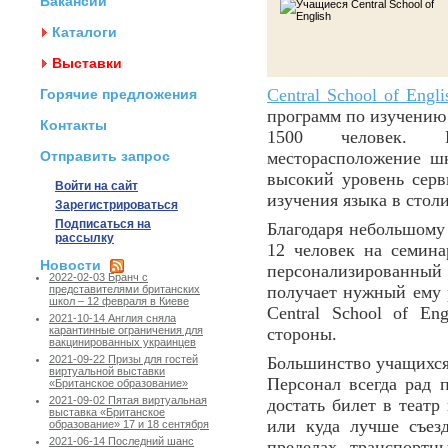
Вакансии
Каталоги
Выставки
Central School of Engli
Горячие предложения
программ по изучению 
Контакты
1500 человек. Вы
Отправить запрос
месторасположение шк
высокий уровень серв
Войти на сайт
изучения языка в стол
Зарегистрироваться
Подписаться на
Благодаря небольшому 
рассылку
12 человек на семина
Новости
персонализированный 
2022-02-03 Бранч с
получает нужный ему р
представителями британских
школ – 12 февраля в Киеве
Central School of En
2021-10-14 Англия сняла
стороны.
карантинные ограничения для
вакцинированных украинцев
Большинство учащихся 
2021-09-22 Призы для гостей
виртуальной выставки
Персонал всегда рад 
«Британское образование»
2021-09-02 Пятая виртуальная
достать билет в театр
выставка «Британское
или куда лучше съез
образование» 17 и 18 сентября
2021-06-14 Последний шанс
пределах транспорт