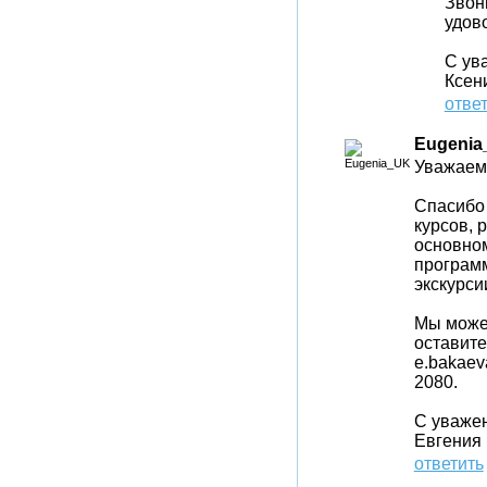
Звон
удов
С ув
Ксен
отве
Eugenia
Уважаем
Спасибо
курсов, 
основном
программ
экскурси
Мы можем
оставите
e.bakaev
2080.
С уваже
Евгения
ответить