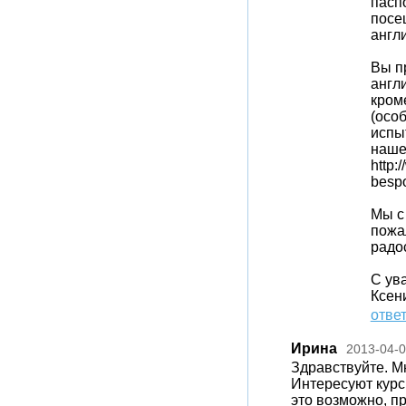
пасп
посе
англ
Вы п
англи
кром
(особ
испы
наше
http
bespo
Мы с
пожа
радо
С ув
Ксен
отве
Ирина
2013-04-
Здравствуйте. Мн
Интересуют курс
это возможно, пр