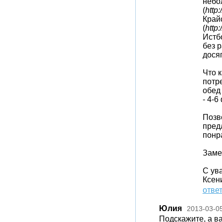
небо
(
http
Край
(
http
Истб
без 
дося
Что к
потре
обед 
- 4-6
Позв
пред
понр
Заме
С ув
Ксен
отве
Юлия
2013-03-0
Подскажите, а в