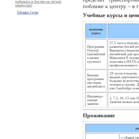
побывать в Англии на летних
поближе к центру – в 
каникулах!
Облако тэгов
Учебные курсы и цены
название
курса
27,5 часа в неделю
Программа
развитию беглой р
Octorial
Варианты специализ
(английский
английский для про
в малых
Максимум 8 челове
группах)
подговка к IELTS 
професионального 
18 часов в неделю.
Базовая
видами деятельнос
программа
большее количеств
изучения
человек в группе. 
английского
или Cambridge exa
Индивиду­
5, 7,5, 10, 15 или
альные
Занятия можно ком
занятия
Проживание
р
с общим са