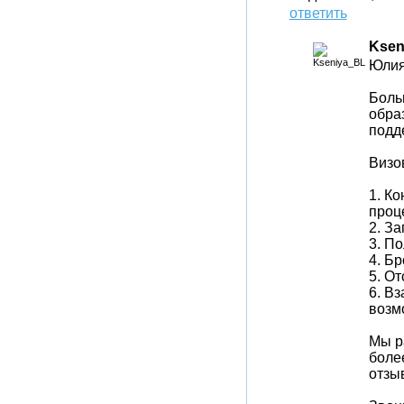
ответить
Ksen
Юлия
Больш
обра
подд
Визо
1. К
проц
2. З
3. П
4. Б
5. О
6. В
возм
Мы р
боле
отзы