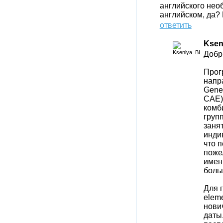
английского нео
английском, да?
ответить
Ksen
Добр
Прог
напра
Gener
СAE)
комб
груп
заня
инди
что 
поже
имен
боль
Для 
elem
нови
даты