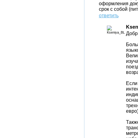
оформления доку
срок с собой (пит
ответить
Ksen
Добр
Боль
язык
Вели
изуч
поез
возра
Если
интен
инди
осна
трех
евро)
Такж
тран
метр