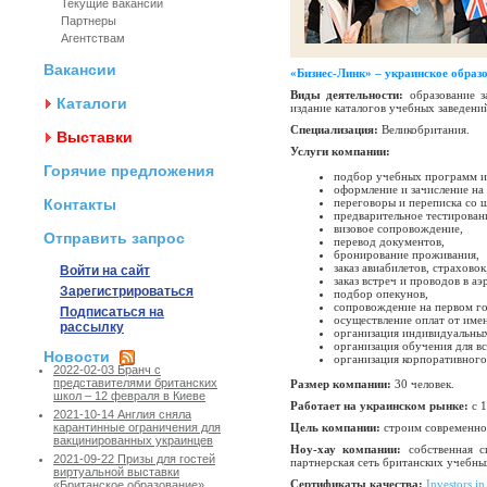
Текущие вакансии
Партнеры
Агентствам
Вакансии
«Бизнес-Линк» – украинское образ
Виды деятельности:
образование за
Каталоги
издание каталогов учебных заведени
Специализация:
Великобритания.
Выставки
Услуги компании:
Горячие предложения
подбор учебных программ и
оформление и зачисление на
Контакты
переговоры и переписка со ш
предварительное тестировани
визовое сопровождение,
Отправить запрос
перевод документов,
бронирование проживания,
заказ авиабилетов, страховок
Войти на сайт
заказ встреч и проводов в аэ
Зарегистрироваться
подбор опекунов,
сопровождение на первом го
Подписаться на
осуществление оплат от имен
рассылку
организация индивидуальных
организация обучения для вс
Новости
организация корпоративного
2022-02-03 Бранч с
представителями британских
Размер компании:
30 человек.
школ – 12 февраля в Киеве
Работает на украинском рынке:
с 1
2021-10-14 Англия сняла
Цель компании:
строим современное
карантинные ограничения для
вакцинированных украинцев
Ноу-хау компании:
собственная си
2021-09-22 Призы для гостей
партнерская сеть британских учебны
виртуальной выставки
Сертификаты качества:
Investors in
«Британское образование»