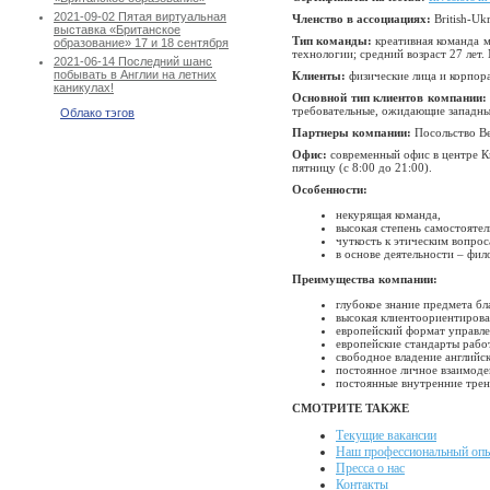
2021-09-02 Пятая виртуальная
Членство в ассоциациях:
British-Uk
выставка «Британское
Тип команды:
креативная команда 
образование» 17 и 18 сентября
технологии; средний возраст 27 лет
2021-06-14 Последний шанс
побывать в Англии на летних
Клиенты:
физические лица и корпор
каникулах!
Основной тип клиентов компании:
требовательные, ожидающие западны
Облако тэгов
Партнеры компании:
Посольство Ве
Офис:
современный офис в центре К
пятницу (с 8:00 до 21:00).
Особенности:
некурящая команда,
высокая степень самостояте
чуткость к этическим вопро
в основе деятельности – фи
Преимущества компании:
глубокое знание предмета бл
высокая клиентоориентирова
европейский формат управле
европейские стандарты рабо
свободное владение английс
постоянное личное взаимоде
постоянные внутренние трен
СМОТРИТЕ ТАКЖЕ
Текущие вакансии
Наш профессиональный оп
Пресса о нас
Контакты