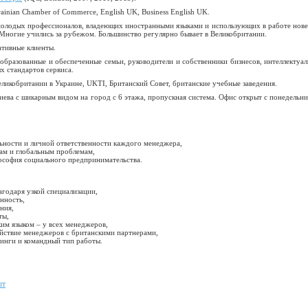
rainian Chamber of Commerce, English UK, Business English UK.
молодых профессионалов, владеющих иностранными языками и использующих в работе нов
. Многие учились за рубежом. Большинство регулярно бывает в Великобритании.
ативные клиенты.
образованные и обеспеченные семьи, руководители и собственники бизнесов, интеллектуал
х стандартов сервиса.
ликобритании в Украине, UKTI, Британский Совет, британские учебные заведения.
иева с шикарным видом на город с 6 этажа, пропускная система. Офис открыт с понедельни
льности и личной ответственности каждого менеджера,
сам и глобальным проблемам,
лософия социального предпринимательства.
агодаря узкой специализации,
нность,
ния,
ты,
ким языком – у всех менеджеров,
йствие менеджеров с британскими партнерами,
инги и командный тип работы.
ыт