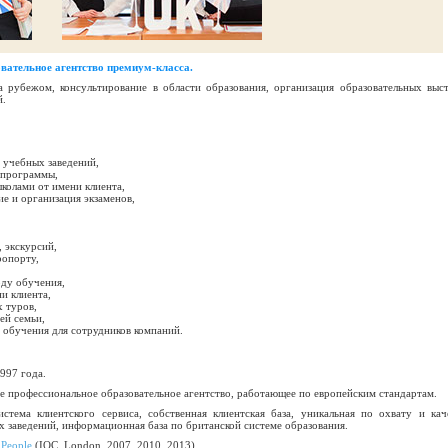
овательное агентство премиум-класса.
 рубежом, консультирование в области образования, организация образовательных выст
й.
 учебных заведений,
 программы,
колами от имени клиента,
е и организация экзаменов,
, экскурсий,
ропорту,
ду обучения,
и клиента,
 туров,
ей семьи,
 обучения для сотрудников компаний.
997 года.
 профессиональное образовательное агентство, работающее по европейским стандартам.
стема клиентского сервиса, собственная клиентская база, уникальная по охвату и кач
х заведений, информационная база по британской системе образования.
 People
(IQC, London, 2007, 2010, 2013).