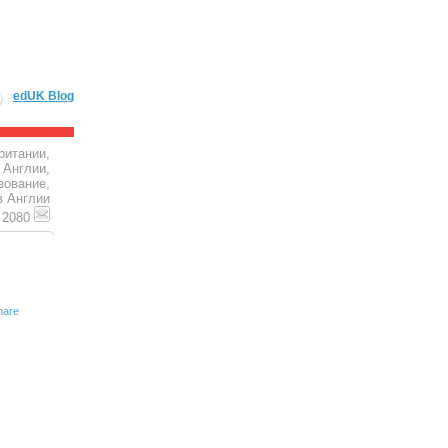
edUK Blog
ритании,
 Англии,
зование,
в Англии
4 2080