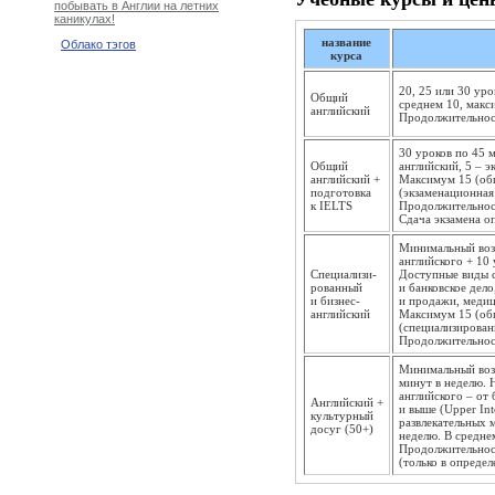
побывать в Англии на летних
каникулах!
название
Облако тэгов
курса
20, 25 или 30 уро
Общий
среднем 10, макс
английский
Продолжительност
30 уроков по 45 
Общий
английский, 5 – э
английский +
Максимум 15 (общ
подготовка
(экзаменационная 
к IELTS
Продолжительност
Сдача экзамена о
Минимальный возр
английского + 10
Специализи­
Доступные виды с
рованный
и банковское дел
и бизнес-
и продажи, медиц
английский
Максимум 15 (об
(специализированн
Продолжительност
Минимальный возр
минут в неделю.
английского – от 
Английский +
и выше (Upper Int
культурный
развлекательных 
досуг (50+)
неделю. В средне
Продолжительност
(только в определ