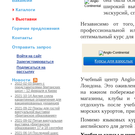
она была осн
Вакансии
широкий выб
Каталоги
экскурсий, с
Выставки
Независимо от того
Горячие предложения
профессиональной и
оптимальный курс для 
Контакты
Отправить запрос
Войти на сайт
Курсы для взрослых
Зарегистрироваться
Подписаться на
рассылку
Учебный центр Anglo-
Новости
2022-02-03 Бранч с
Лондона. Это оживлен
представителями британских
на южном побережье 
школ – 12 февраля в Киеве
2021-10-14 Англия сняла
магазины, клубы и 
карантинные ограничения для
вакцинированных украинцев
отдохнуть после уче
2021-09-22 Призы для гостей
морских курортов, пр
виртуальной выставки
«Британское образование»
Помимо языковых кур
2021-09-02 Пятая виртуальная
выставка «Британское
английского для детей
образование» 17 и 18 сентября
2021-06-14 Последний шанс
Учебные курсы и цены