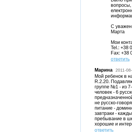
вопросы,
електрон
информац
С уважен
Марта
Мои конт
Tel.: +38
Fax: +38 
ответить
Марина
2011-08
Мой ребенок в на
R.2.20. Подавля
группе №1 - из 7
человек - 6 русс
предназначенной 
не русско-говор
питание - домин
завтраки - кажды
пребывание в шко
хорошие и интер
ответить