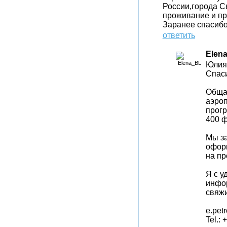
России,города С
проживание и пр
Заранее спасибо
ответить
Elen
Юлия,
Спаси
Общая
аэроп
прогр
400 ф
Мы за
офор
на пр
Я с у
инфор
свяжи
e.pet
Tel.: