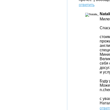
ответить
Natal
Милен
Спаси
стоим
прожи
англи
специ
Мини
Велик
себя 
досуг
и усл
Буду 
Может
n.che
с ува
Ната
ответ