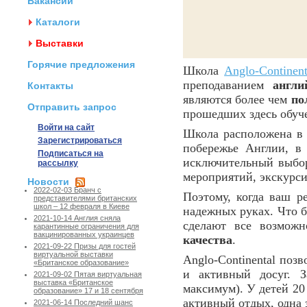
Вакансии
Каталоги
Выставки
Горячие предложения
Школа
Anglo-Continent
преподаванием
англи
Контакты
являются более чем
по
Отправить запрос
прошедших здесь обуч
Войти на сайт
Школа расположена 
Зарегистрироваться
побережье Англии, в
Подписаться на
исключительный выбо
рассылку
мероприятий, экскурсий
Новости
2022-02-03 Бранч с
Поэтому, когда ваш ре
представителями британских
школ – 12 февраля в Киеве
надежных руках. Что 
2021-10-14 Англия сняла
сделают все возмож
карантинные ограничения для
вакцинированных украинцев
качества
.
2021-09-22 Призы для гостей
виртуальной выставки
Anglo-Continental поз
«Британское образование»
и активный досуг. З
2021-09-02 Пятая виртуальная
выставка «Британское
максимум). У детей 20
образование» 17 и 18 сентября
активный отдых, одна 
2021-06-14 Последний шанс