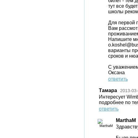
билет - тем 
тут все буде
школы реком
Для первой п
Вам рассмот
проживанием
Напишите мн
o.koshel@bus
варианты пр
сроков и нюа
С уважением
Оксана
ответить
Тамара
2013-03
Интересует Wimbo
подробнее по тел
ответить
MarthaM
Здравств
Было при