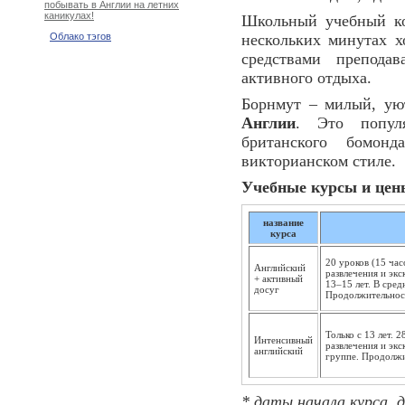
побывать в Англии на летних
каникулах!
Школьный учебный ко
нескольких минутах х
Облако тэгов
средствами препода
активного отдыха.
Борнмут – милый, ую
Англии
. Это популя
британского бомон
викторианском стиле.
Учебные курсы и цены
название
курса
20 уроков (15 час
Английский
развлечения и экс
+ активный
13–15 лет. В сред
досуг
Продолжительност
Только с 13 лет. 
Интенсивный
развлечения и экс
английский
группе. Продолжи
* даты начала курса,