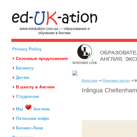
www.edukation.com.ua — образование и
обучение в Англии
Privacy Policy
ОБРАЗОВАТЕ
Сезонные предложения
АНГЛИЯ. ЭК
Бизнесу
Детям
Взрослым
->
Языковые школы
-> I
В школу в Англии
Inlingua Cheltenha
Студентам
Мы
Англию
Полезная инфо
Бизнес-Линк