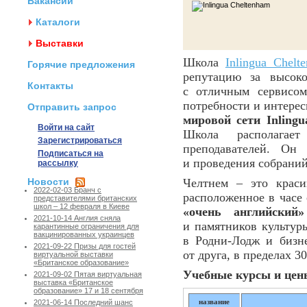
Вакансии
Каталоги
Выставки
Школа
Inlingua Chelt
Горячие предложения
репутацию за высок
Контакты
с отличным сервисом
потребности и интерес
Отправить запрос
мировой сети Inlingu
Войти на сайт
Школа располагае
Зарегистрироваться
преподавателей. Он
Подписаться на
и проведения собраний
рассылку
Новости
Челтнем – это краси
2022-02-03 Бранч с
расположенное в часе 
представителями британских
школ – 12 февраля в Киеве
«очень английский»
2021-10-14 Англия сняла
и памятников культур
карантинные ограничения для
вакцинированных украинцев
в Родни-Лодж и бизн
2021-09-22 Призы для гостей
от друга, в пределах 3
виртуальной выставки
«Британское образование»
Учебные курсы и цены
2021-09-02 Пятая виртуальная
выставка «Британское
образование» 17 и 18 сентября
название
2021-06-14 Последний шанс