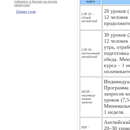
курса
побывать в Англии на летних
каникулах!
20 уроков 
Облако тэгов
LSP 20 –
12 человек
общий
английский
продолжите
30 уроков 
12 человек
утра, отра
LSP 30 –
подготовка
интенсивный
английский
обеда. Мин
курса – 1 н
оплачивает
Индивидуал
Программа 
MCIP –
запросов к
индивиду­
альные
уроков (7,5
занятия
Минимальна
1 неделя.
Английский 
20–30 уроко
PSP –