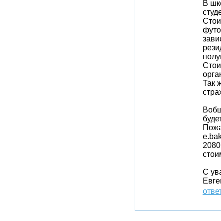
В шк
студ
Стои
футо
зави
рези
полу
Стои
орга
Так 
стра
Вобщ
будет
Пожа
e.ba
2080
стои
С ув
Евге
отве