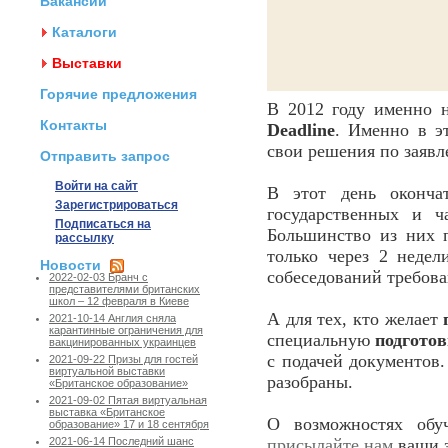
Вакансии
Каталоги
Выставки
Горячие предложения
В 2012 году именно
Контакты
Deadline
. Именно в э
свои решения по заявл
Отправить запрос
Войти на сайт
В этот день оконча
Зарегистрироваться
государственных и ч
Подписаться на
Большинство из них п
рассылку
только через 2 недел
Новости
собеседований требован
2022-02-03 Бранч с
представителями британских
школ – 12 февраля в Киеве
А для тех, кто желает
2021-10-14 Англия сняла
карантинные ограничения для
специальную
подгото
вакцинированных украинцев
с подачей документов.
2021-09-22 Призы для гостей
виртуальной выставки
разобраны.
«Британское образование»
2021-09-02 Пятая виртуальная
выставка «Британское
О возможностях обу
образование» 17 и 18 сентября
присылайте нам
ваши з
2021-06-14 Последний шанс