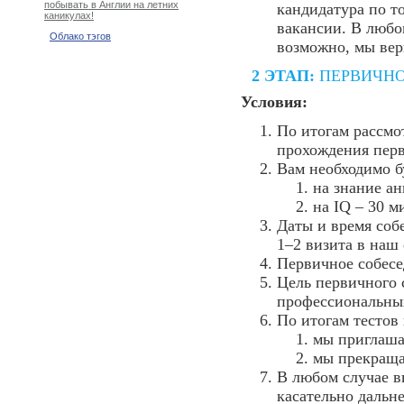
побывать в Англии на летних
кандидатура по т
каникулах!
вакансии. В любо
Облако тэгов
возможно, мы вер
2 ЭТАП:
ПЕРВИЧНО
Условия:
По итогам рассмо
прохождения перв
Вам необходимо б
на знание ан
на IQ – 30 м
Даты и время соб
1–2 визита в наш
Первичное собес
Цель первичного 
профессиональны
По итогам тестов
мы приглаша
мы прекраща
В любом случае в
касательно дальн