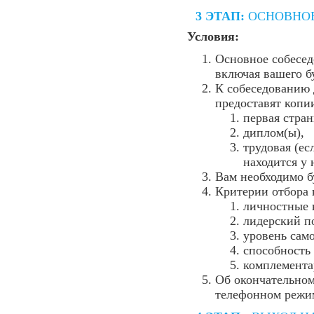
3 ЭТАП:
ОСНОВНОЕ
Условия:
Основное собесед
включая вашего б
К собеседованию 
предоставят копи
первая стран
диплом(ы),
трудовая (ес
находится у 
Вам необходимо б
Критерии отбора 
личностные 
лидерский п
уровень само
способность 
комплемента
Об окончательно
телефонном режи