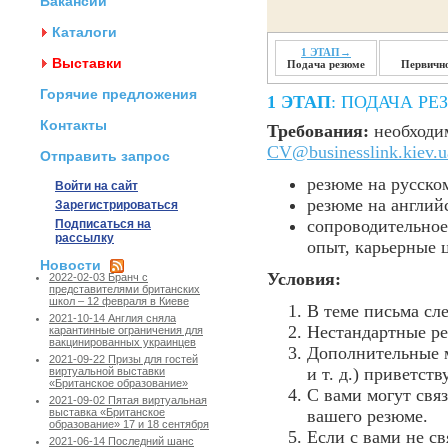
Вакансии
Каталоги
1 ЭТАП→
Выставки
Подача резюме
Первично
Горячие предложения
1 ЭТАП
: ПОДАЧА Р
Контакты
Требования:
необходим
CV@businesslink.kiev.u
Отправить запрос
резюме на русско
Войти на сайт
резюме на англий
Зарегистрироваться
сопроводительное
Подписаться на
рассылку
опыт, карьерные 
Новости
Условия:
2022-02-03 Бранч с
представителями британских
школ – 12 февраля в Киеве
В теме письма сле
2021-10-14 Англия сняла
Нестандартные ре
карантинные ограничения для
вакцинированных украинцев
Дополнительные 
2021-09-22 Призы для гостей
и т. д.) приветств
виртуальной выставки
«Британское образование»
С вами могут свя
2021-09-02 Пятая виртуальная
вашего резюме.
выставка «Британское
образование» 17 и 18 сентября
Если с вами не св
2021-06-14 Последний шанс