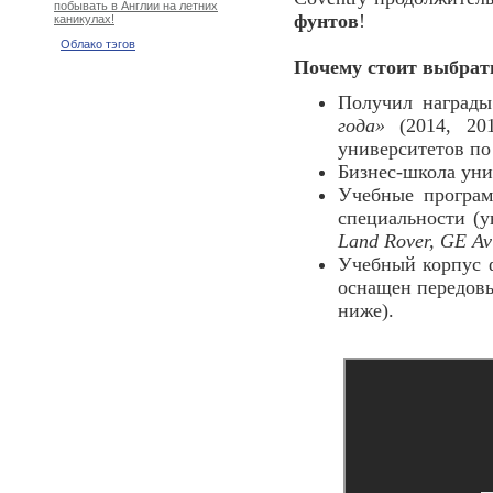
побывать в Англии на летних
фунтов
!
каникулах!
Облако тэгов
Почему стоит выбрат
Получил наград
года»
(2014, 201
университетов п
Бизнес-школа уни
Учебные програм
специальности (у
Land Rover, GE Avi
Учебный корпус 
оснащен передов
ниже).