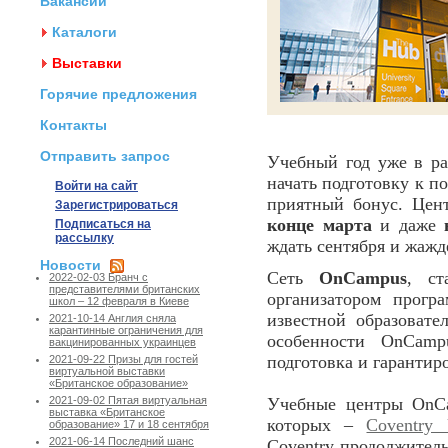
Вакансии
Каталоги
Выставки
Горячие предложения
Контакты
Отправить запрос
Учебный год уже в ра
начать подготовку к п
Войти на сайт
приятный бонус. Це
Зарегистрироваться
конце марта
и даже
Подписаться на
рассылку
ждать сентября и жажде
Новости
Сеть
OnCampus
, с
2022-02-03 Бранч с
представителями британских
организатором прогр
школ – 12 февраля в Киеве
известной образоват
2021-10-14 Англия сняла
карантинные ограничения для
особенности OnCamp
вакцинированных украинцев
подготовка и гарантир
2021-09-22 Призы для гостей
виртуальной выставки
«Британское образование»
Учебные центры OnCa
2021-09-02 Пятая виртуальная
выставка «Британское
которых –
Coventry 
образование» 17 и 18 сентября
2021-06-14 Последний шанс
Coventry продолжите