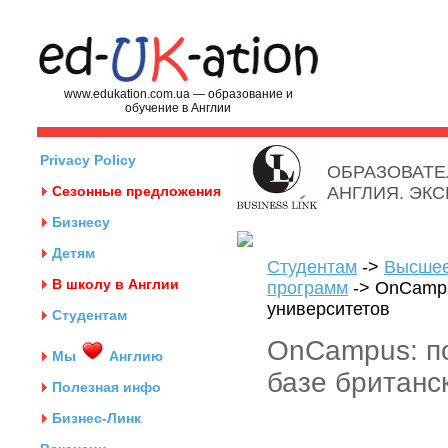
www.edukation.com.ua — образование и
обучение в Англии
Privacy Policy
ОБРАЗОВАТЕ
Сезонные предложения
АНГЛИЯ. ЭК
Бизнесу
Детям
Студентам
->
Высшее
В школу в Англии
программ
-> OnCampu
университетов
Студентам
OnCampus: п
Мы
Англию
базе британс
Полезная инфо
Бизнес-Линк