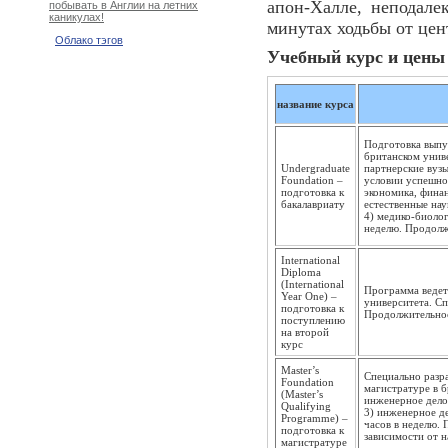
апон-Халле, неподалек
побывать в Англии на летних
каникулах!
минутах ходьбы от цен
Облако тэгов
Учебный курс и цены н
название курса
Подготовка выпу
британском унив
Undergraduate
партнерские вузы
Foundation –
условии успешног
подготовка к
экономика, фина
бакалавриату
естественные нау
4) медико-биолог
неделю. Продолж
International
Diploma
(International
Программа ведет
Year One) –
университета. Сп
подготовка к
Продолжительнос
поступлению
на второй
курс
Master’s
Специально разр
Foundation
магистратуре в б
(Master’s
инженерное дело
Qualifying
3) инженерное де
Programme) –
часов в неделю. 
подготовка к
зависимости от н
магистратуре