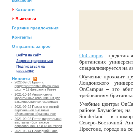
Вакансии
Каталоги
Выставки
Горячие предложения
Контакты
Отправить запрос
OnCampus
представля
Войти на сайт
Зарегистрироваться
британских универси
Подписаться на
специализируется на а
рассылку
Обучение проходит пр
Новости
Лондонского униве
2022-02-03 Бранч с
представителями британских
OnCampus – это абит
школ – 12 февраля в Киеве
требованиям британск
2021-10-14 Англия сняла
карантинные ограничения для
вакцинированных украинцев
Учебные центры OnCam
2021-09-22 Призы для гостей
районе Блумсбери; на б
виртуальной выставки
«Британское образование»
Sunderland – в примор
2021-09-02 Пятая виртуальная
Северо-Восточной Англ
выставка «Британское
образование» 17 и 18 сентября
Престоне, городе на се
2021-06-14 Последний шанс