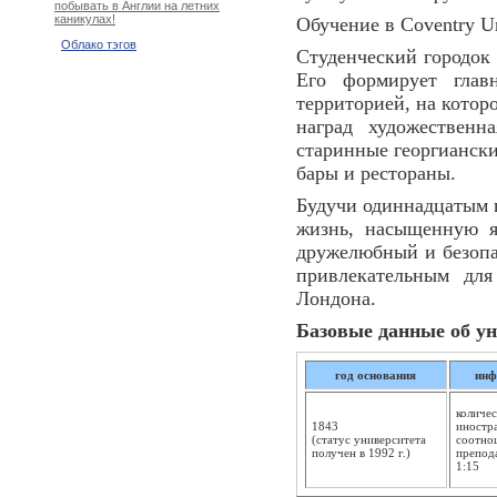
побывать в Англии на летних
каникулах!
Обучение в Coventry Un
Облако тэгов
Студенческий городок 
Его формирует глав
территорией, на котор
наград художественн
старинные георгиански
бары и рестораны.
Будучи одиннадцатым 
жизнь, насыщенную я
дружелюбный и безопас
привлекательным для
Лондона.
Базовые данные об ун
год основания
инф
количес
1843
иностр
(статус университета
соотно
получен в 1992 г.)
препода
1:15