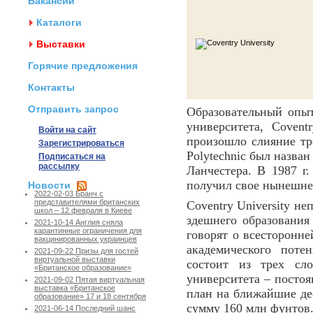
Вакансии
Каталоги
Выставки
Горячие предложения
Контакты
Отправить запрос
Образовательный оп
университета, Covent
Войти на сайт
произошло слияние тр
Зарегистрироваться
Polytechnic был назва
Подписаться на
рассылку
Ланчестера. В 1987 г.
получил свое нынешне
Новости
2022-02-03 Бранч с
представителями британских
Coventry University не
школ – 12 февраля в Киеве
здешнего образования
2021-10-14 Англия сняла
карантинные ограничения для
говорят о всесторонне
вакцинированных украинцев
академического поте
2021-09-22 Призы для гостей
виртуальной выставки
состоит из трех сло
«Британское образование»
университета – постоя
2021-09-02 Пятая виртуальная
выставка «Британское
план на ближайшие де
образование» 17 и 18 сентября
сумму 160 млн фунтов
2021-06-14 Последний шанс