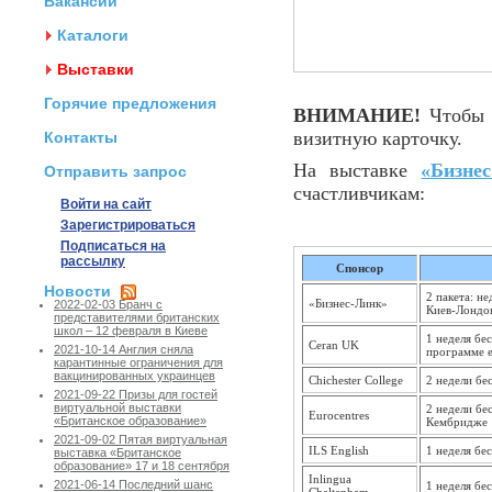
Вакансии
Каталоги
Выставки
Горячие предложения
ВНИМАНИЕ!
Чтобы п
визитную карточку.
Контакты
На выставке
«Бизне
Отправить запрос
счастливчикам:
Войти на сайт
Зарегистрироваться
Подписаться на
рассылку
Спонсор
Новости
2 пакета: н
«Бизнес-Линк»
2022-02-03 Бранч с
Киев-Лондо
представителями британских
школ – 12 февраля в Киеве
1 неделя бе
Ceran UK
2021-10-14 Англия сняла
программе e
карантинные ограничения для
вакцинированных украинцев
Chichester College
2 недели бе
2021-09-22 Призы для гостей
виртуальной выставки
2 недели бе
Eurocentres
«Британское образование»
Кембридже
2021-09-02 Пятая виртуальная
ILS English
1 неделя бе
выставка «Британское
образование» 17 и 18 сентября
Inlingua
2021-06-14 Последний шанс
1 неделя бе