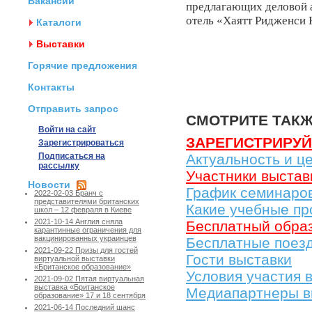
Вакансии
предлагающих деловой а
отель «Хаятт Ридженси 
Каталоги
Выставки
Горячие предложения
Контакты
Отправить запрос
СМОТРИТЕ ТАК
Войти на сайт
ЗАРЕГИСТРИРУЙТ
Зарегистрироваться
Подписаться на
Актуальность и ц
рассылку
Участники выстав
Новости
График семинаро
2022-02-03 Бранч с
представителями британских
Какие учебные пр
школ – 12 февраля в Киеве
2021-10-14 Англия сняла
Бесплатный обра
карантинные ограничения для
вакцинированных украинцев
Беcплатные поезд
2021-09-22 Призы для гостей
Гости выставки
виртуальной выставки
«Британское образование»
Условия участия 
2021-09-02 Пятая виртуальная
выставка «Британское
Медиапартнеры в
образование» 17 и 18 сентября
2021-06-14 Последний шанс