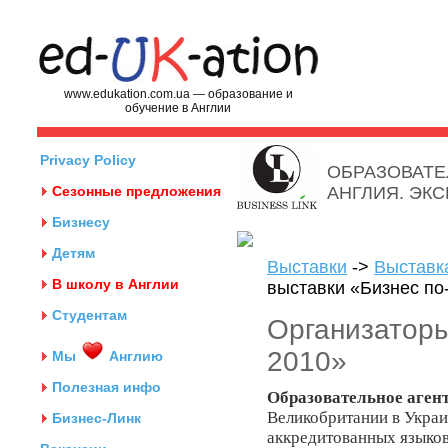
www.edukation.com.ua — образование и
обучение в Англии
Privacy Policy
ОБРАЗОВАТЕ
Сезонные предложения
АНГЛИЯ. ЭК
Бизнесу
Детям
Выставки
->
Выставк
В школу в Англии
выставки «Бизнес по
Студентам
Организаторы
2010»
Мы
Англию
Полезная инфо
Образовательное аген
Великобритании в Украи
Бизнес-Линк
аккредитованных языков