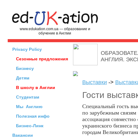
www.edukation.com.ua — образование и
обучение в Англии
Privacy Policy
ОБРАЗОВАТЕ
Сезонные предложения
АНГЛИЯ. ЭК
Бизнесу
Детям
Выставки
->
Выставк
В школу в Англии
Гости выстав
Студентам
Специальный гость вы
Мы
Англию
по зарубежным связям 
Полезная инфо
ассоциация совместно 
украинского бизнеса 
Бизнес-Линк
городам Великобритан
Вакансии