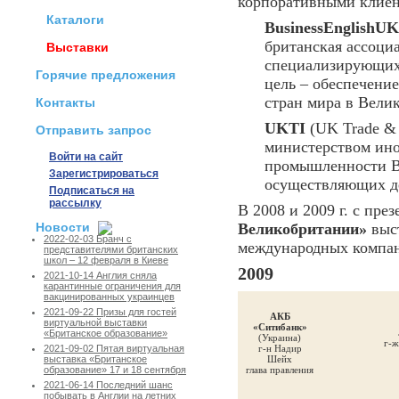
корпоративными клие
Каталоги
BusinessEnglishUK
британская ассоци
Выставки
специализирующихс
Горячие предложения
цель – обеспечение
стран мира в Вели
Контакты
UKTI
(UK Trade & 
Отправить запрос
министерством ино
Войти на сайт
промышленности В
Зарегистрироваться
осуществляющих де
Подписаться на
рассылку
В 2008 и 2009 г. с пре
Новости
Великобритании»
выст
2022-02-03 Бранч с
международных компа
представителями британских
школ – 12 февраля в Киеве
2009
2021-10-14 Англия сняла
карантинные ограничения для
вакцинированных украинцев
2021-09-22 Призы для гостей
АКБ
виртуальной выставки
«Ситибанк»
«Британское образование»
(Украина)
г-ж
г-н Надир
2021-09-02 Пятая виртуальная
Шейх
выставка «Британское
глава правления
образование» 17 и 18 сентября
2021-06-14 Последний шанс
побывать в Англии на летних