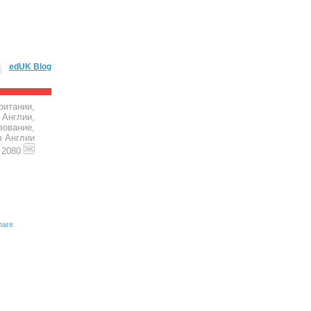
edUK Blog
ритании,
 Англии,
зование,
в Англии
4 2080