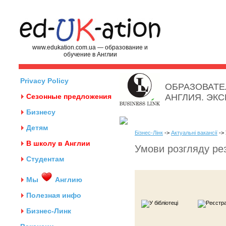
www.edukation.com.ua — образование и
обучение в Англии
Privacy Policy
ОБРАЗОВАТЕ
Сезонные предложения
АНГЛИЯ. ЭК
Бизнесу
Детям
Бізнес-Лінк
->
Актуальні вакансії
-> 
В школу в Англии
Умови розгляду ре
Студентам
Мы
Англию
Полезная инфо
Бизнес-Линк