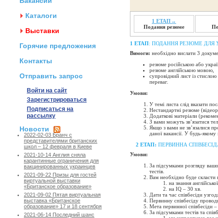
Вакансии
Каталоги
1 ЕТАП→
Подання резюме
Пе
Выставки
1 ЕТАП
: ПОДАННЯ РЕЗЮМЕ ДЛЯ 
Горячие предложения
Вимоги:
необхідно вислати 3 докум
Контакты
резюме російською або укра
резюме англійською мовою,
Отправить запрос
супровідний лист із стислою
переваг.
Войти на сайт
Умови:
Зарегистрироваться
У темі листа слід вказати пос
Подписаться на
Нестандартні резюме (відеор
рассылку
Додаткові матеріали (рекоме
З вами можуть зв’язатися т
Якщо з вами не зв’язалися пр
Новости
даної вакансії. У будь-якому
2022-02-03 Бранч с
представителями британских
2 ЕТАП:
ПЕРВИННА СПІВБЕСІД
школ – 12 февраля в Киеве
Умови:
2021-10-14 Англия сняла
карантинные ограничения для
За підсумками розгляду вашо
вакцинированных украинцев
тестів.
2021-09-22 Призы для гостей
Вам необхідно буде скласти 
виртуальной выставки
на знання англійської
«Британское образование»
на IQ – 30 хв.
Дати та час співбесіди узго
2021-09-02 Пятая виртуальная
Первинну співбесіду провод
выставка «Британское
Мета первинної співбесіди –
образование» 17 и 18 сентября
За підсумками тестів та спів
2021-06-14 Последний шанс