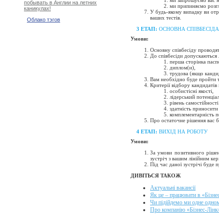
ми запрошуємо вас н
побывать в Англии на летних
ми припиняємо розгл
каникулах!
У будь-якому випадку ви отр
ваших тестів.
Облако тэгов
3 ЕТАП:
ОСНОВНА СПІВБЕСІДА
Умови:
Основну співбесіду проводят
До співбесіди допускаються л
перша сторінка пасп
диплом(и),
трудова (якщо канди
Вам необхідно буде пройти т
Критерії відбору кандидатів 
особистісні якості,
лідерський потенціал
рівень самостійності
здатність приносити
комплементарність п
Про остаточне рішення вас 
4 ЕТАП:
ВИХІД НА РОБОТУ
Умови:
За умови позитивного ріше
зустріч з вашим лінійним ке
Під час даної зустрічі буде
ДИВІТЬСЯ ТАКОЖ
Актуальні вакансії
Як це – працювати в «Бізне
Чи підійдемо ми одне одно
Про компанію «Бізнес-Лінк