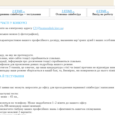
2 ЕТАП→
3 ЕТАП→
4 ЕТАП→
рвинна співбесіда + тестування
Основна співбесіда
Вихід на роботу
УЧАСТІ У КОНКУРСІ
енти на електронну адресу
CV@businesslink.kiev.ua
:
їнською мовою (з фотографією),
 характеристикою вашого професійного досвіду, вказанням кар’єрних цілей і ваших особлив
аду, на яку ви претендуєте.
олики, міні-сайти тощо) сприймаються схвально.
ндації, інформація про досягнення тощо) сприймаються схвально.
елефоном для прояснення деяких подробиць вашого резюме.
отягом 3 тижнів, це означає, що ваша кандидатура з тієї чи іншої причини не відповідає ви
 випадку ваше резюме зберігається в нашій базі, та, ймовірно, ми повернемося до нього пізні
А Й ТЕСТУВАННЯ
ї заявки вас можуть запросити до офісу для проходження первинної співбесіди і написання
наступні тести:
 мови – 45 хв.,
джуються по телефону. Може знадобитися 1–2 візити до нашого офісу.
ить HR-менеджер нашої компанії.
 визначити глибину ваших професійних знань і ефективність навичок спілкування.
бесіди можливі 2 варіанти: