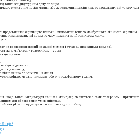
а основну співбесіду,
яд вашої кандидатури на дану позицію.
имаєте електронне повідомлення або ж телефонний дзвінок щодо подальших дій та результа
ь представники керівництва компанії, включаючи вашого майбутнього лінійного керівника.
ише ті кандидати, які до цього часу нададуть копії таких документів:
орта,
дат не працевлаштований на даний момент і трудова знаходиться в нього).
ест на комп’ютерну грамотність – 20 хв.
на цьому етапі:
,
 та відповідальності,
 успіх у команду,
о відношенню до існуючої команди.
будет проінформовано письмово або ж у телефонному режимі.
ння щодо вашої кандидатури наш HR-менеджер зв’яжеться з вами телефоном і призначит
рівником для обговорення умов співпраці.
 прийнято рішення щодо дати вашого виходу на роботу.
с-Лінці»?
му?
»