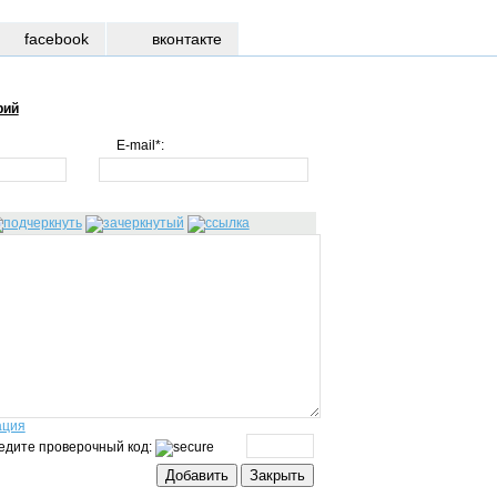
facebook
вконтакте
рий
E-mail*:
ация
едите проверочный код: