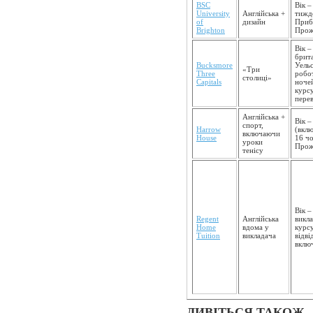
BSC
Вік –
University
Англійська +
тижде
of
дизайн
Прибу
Brighton
Прож
Вік –
брита
Bucksmore
Уельс
«Три
Three
робот
столиці»
Capitals
ночей
курсу
перев
Англійська +
Вік –
спорт,
Harrow
(вклю
включаючи
House
16 чо
уроки
Прож
тенісу
Вік –
Regent
Англійська
викла
Home
вдома у
курсу
Tuition
викладача
відв
включ
ДИВІТЬСЯ ТАКОЖ