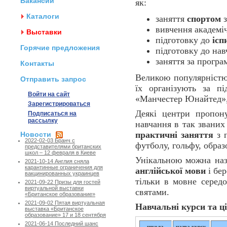
Вакансии
як:
Каталоги
заняття
спортом
з
вивчення академі
Выставки
підготовку до
ісп
Горячие предложения
підготовку до нав
заняття за прогр
Контакты
Великою популярніст
Отправить запрос
їх організують за п
Войти на сайт
«Манчестер Юнайтед»,
Зарегистрироваться
Деякі центри пропо
Подписаться на
рассылку
навчання в так званих 
практичні заняття
з 
Новости
2022-02-03 Бранч с
футболу, гольфу, образ
представителями британских
школ – 12 февраля в Киеве
Унікальною можна наз
2021-10-14 Англия сняла
карантинные ограничения для
англійської мови
і бер
вакцинированных украинцев
тільки в мовне середо
2021-09-22 Призы для гостей
виртуальной выставки
святами.
«Британское образование»
2021-09-02 Пятая виртуальная
Навчальні курси та ці
выставка «Британское
образование» 17 и 18 сентября
2021-06-14 Последний шанс
школа
назва курсу