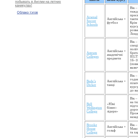
побывать в Англии на летних
каникулах!
Вік –
тижде
Облако тэгов
прис
Arsenal
Англійська +
такти
Soccer
футбол
Крім 
Schools
курс
розва
Лонд
Вік –
спеці
політ
Англійська +
Astrum
брита
академічні
Colleges
IELTS
предмети
16–18
(повн
включ
Вік –
годин
Bede’s
Англійська +
пілат
Dicker
танці
курс
до ва
Вік –
на ти
Bell
«Юні
підго
Wellington
бізнес-
дорос
College
лідери»
Прож
назад
Brooke
Вік –
Англійська +
House
Макси
гольф
College
та ха