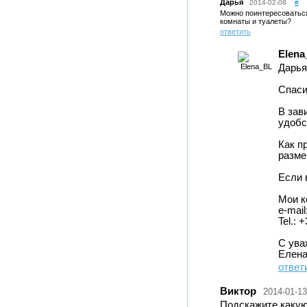
Дарья
2014-02-08
#
Можно поинтересоваться
комнаты и туалеты?
ответить
Elena
Дарья
Спаси
В зав
удобс
Как п
разме
Если 
Мои к
e-mail
Tel.: 
C ува
Елен
ответ
Виктор
2014-01-13
Подскажите какую