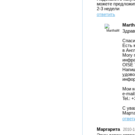
можете предложить
2-3 недели
ответить
Mart
Здрав
Спаси
Есть 
в Анг
Могу 
инфра
OISE 
Напиш
удово
инфор
Мои к
e-mail
Tel.: 
С ува
Марта
ответ
Маргарита
2010-1