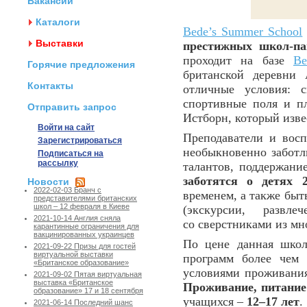
Вакансии
Каталоги
Bede’s Summer School
Выставки
престижных школ-па
проходит на базе
Be
Горячие предложения
британской деревни
Контакты
отличные условия: с
спортивные поля и пл
Отправить запрос
Истборн, который изв
Войти на сайт
Преподаватели и восп
Зарегистрироваться
необыкновенно заботл
Подписаться на
рассылку
талантов, поддержание
заботятся о детях 
Новости
2022-02-03 Бранч с
временем, а также быт
представителями британских
школ – 12 февраля в Киеве
(экскурсии, развл
2021-10-14 Англия сняла
со сверстниками из мн
карантинные ограничения для
вакцинированных украинцев
По цене данная школ
2021-09-22 Призы для гостей
виртуальной выставки
программ более чем 
«Британское образование»
условиями проживания
2021-09-02 Пятая виртуальная
выставка «Британское
Проживание, питание
образование» 17 и 18 сентября
учащихся –
12–17 лет
.
2021-06-14 Последний шанс