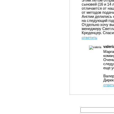
Этим летом отправ
сыновей (16 и 14 
отличается от наш
от методов подачи
Англии делились 
на следующий год
Отдельно хочу вы
менеджеру Светла
Креденцер. Спасибо
ответить
valeri
Марга
коман
Очень
следу
еще у
Валер
Дирек
ответ