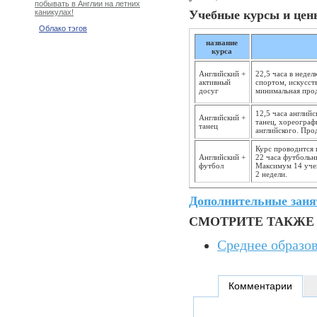
побывать в Англии на летних
Учебные курсы и цены
каникулах!
Облако тэгов
название
курса
Английский +
22,5 часа в неде
активный
спортом, искусст
досуг
минимальная прод
12,5 часа английс
Английский +
танец, хореограф
танец
английского. Про
Курс проводится 
Английский +
22 часа футбольн
футбол
Максимум 14 учен
2 недели.
Дополнительные заня
СМОТРИТЕ ТАКЖЕ
Среднее образов
Комментарии