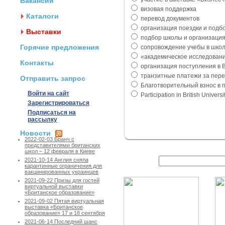
Вакансии
визовая поддержка
Каталоги
перевод документов
организация поездки и подб
Выставки
подбор школы и организация
Горячие предложения
сопровождение учебы в школ
«академическое исследовани
Контакты
организация поступления в 
транзитные платежи за переле
Отправить запрос
Благотворительный взнос в пол
Войти на сайт
Participation in British Univers
Зарегистрироваться
Подписаться на
рассылку
Новости
2022-02-03 Бранч с
представителями британских
школ – 12 февраля в Киеве
2021-10-14 Англия сняла
карантинные ограничения для
вакцинированных украинцев
2021-09-22 Призы для гостей
виртуальной выставки
«Британское образование»
2021-09-02 Пятая виртуальная
выставка «Британское
образование» 17 и 18 сентября
2021-06-14 Последний шанс