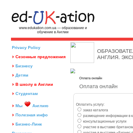
www.edukation.com.ua — образование и
обучение в Англии
Privacy Policy
ОБРАЗОВАТЕ
Сезонные предложения
АНГЛИЯ. ЭК
Бизнесу
Детям
Оплата онлайн
В школу в Англии
Оплата онлайн
Студентам
Оплатить услугу:
Мы
Англию
заказ каталога
Полезная инфо
размещение информации в ка
консультационные услуги
Бизнес-Линк
участие в выставке британск
участие в выставке «Бизнес 