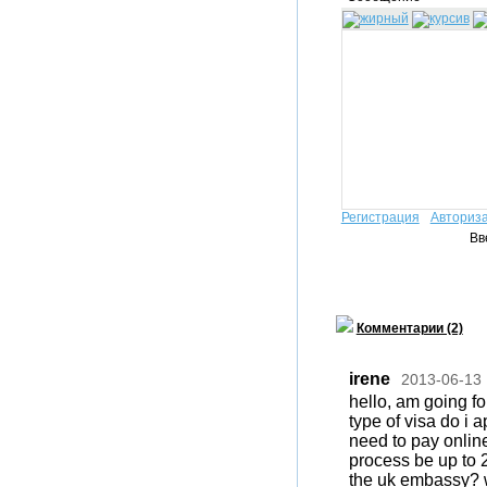
Регистрация
Авториз
Вв
Комментарии (2)
irene
2013-06-13
hello, am going f
type of visa do i a
need to pay online 
process be up to 
the uk embassy? wa