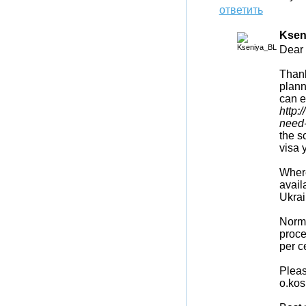
ответить
Ksen
Dear 
Thank
planni
can e
http:
need-
the s
visa 
Where
avail
Ukrai
Norma
proce
per c
Pleas
o.kos