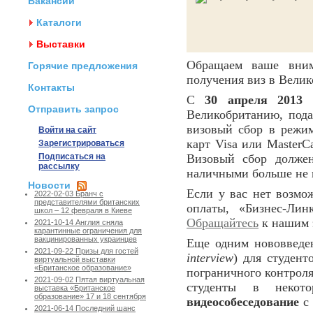
Вакансии
Каталоги
Выставки
Обращаем ваше вним
Горячие предложения
получения виз в Вели
Контакты
С
30 апреля 2013 
Отправить запрос
Великобританию, пода
визовый сбор в режи
Войти на сайт
карт Visa или MasterC
Зарегистрироваться
Подписаться на
Визовый сбор должен
рассылку
наличными больше не 
Новости
Если у вас нет возмо
2022-02-03 Бранч с
представителями британских
оплаты, «Бизнес-Ли
школ – 12 февраля в Киеве
Обращайтесь
к нашим э
2021-10-14 Англия сняла
карантинные ограничения для
вакцинированных украинцев
Еще одним нововведен
2021-09-22 Призы для гостей
interview
) для студен
виртуальной выставки
«Британское образование»
пограничного контрол
2021-09-02 Пятая виртуальная
студенты в некот
выставка «Британское
образование» 17 и 18 сентября
видеособеседование
с 
2021-06-14 Последний шанс