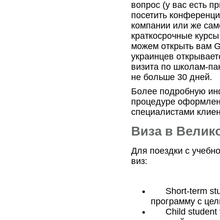
вопрос (у вас есть п
посетить конференци
компании или же само
краткосрочные курсы 
можем открыть вам
G
украинцев открывает
визита по школам-па
не больше 30 дней.
Более подробную ин
процедуре оформлени
специалистами клиен
Виза в Велик
Для поездки с учебн
виз:
Short
-
term
st
программу с цел
Child
student