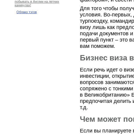
побывать в Англии на летних
каникулах!
Для того чтобы полу
Облако тэгов
условия. Во-первых, 
турпоездку, командир
визу лишь как предло
подачи документов и
первый пункт – это в
вам поможем.
Бизнес виза 
Если речь идет о виз
инвестиции, открыти
вопросов занимаются
сопряжено с тонкими
в Великобританию» Б
предпочитая делить 
т.д.
Чем может по
Если вы планируете 