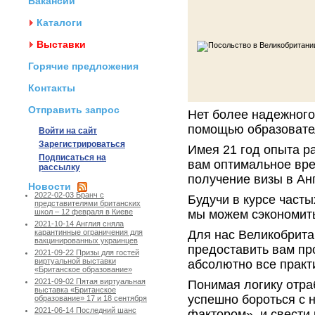
Вакансии
Каталоги
Выставки
Горячие предложения
Контакты
Отправить запрос
Нет более надежного
помощью образовател
Войти на сайт
Зарегистрироваться
Имея 21 год опыта р
Подписаться на
вам оптимальное вре
рассылку
получение визы в Ан
Новости
2022-02-03 Бранч с
Будучи в курсе част
представителями британских
мы можем сэкономить
школ – 12 февраля в Киеве
2021-10-14 Англия сняла
Для нас Великобрита
карантинные ограничения для
вакцинированных украинцев
предоставить вам пр
2021-09-22 Призы для гостей
виртуальной выставки
абсолютно все практ
«Британское образование»
2021-09-02 Пятая виртуальная
Понимая логику отра
выставка «Британское
успешно бороться с 
образование» 17 и 18 сентября
2021-06-14 Последний шанс
фактором», и свести