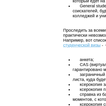
который едет на
General
stud
соискателей, бу
колледжей и уни
Проследить за всеми
практически невозмо
Например, вот списо
студенческой визы
-
анкета;
CAS (виртуа
гарантировано м
заграничный 
листа, куда буде
ксерокопия з
ксерокопия п
справка из б
моментов, с кот
ксерокопия с