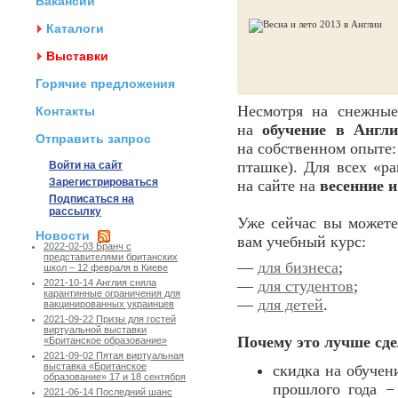
Вакансии
Каталоги
Выставки
Горячие предложения
Несмотря на снежные
Контакты
на
обучение в Англ
Отправить запрос
на собственном опыте
пташке). Для всех «р
Войти на сайт
Зарегистрироваться
на сайте на
весенние и
Подписаться на
рассылку
Уже сейчас вы можете
Новости
вам учебный курс:
2022-02-03 Бранч с
представителями британских
—
для бизнеса
;
школ – 12 февраля в Киеве
—
для студентов
;
2021-10-14 Англия сняла
карантинные ограничения для
—
для детей
.
вакцинированных украинцев
2021-09-22 Призы для гостей
виртуальной выставки
Почему это лучше сде
«Британское образование»
2021-09-02 Пятая виртуальная
выставка «Британское
скидка на обучен
образование» 17 и 18 сентября
прошлого года − 
2021-06-14 Последний шанс