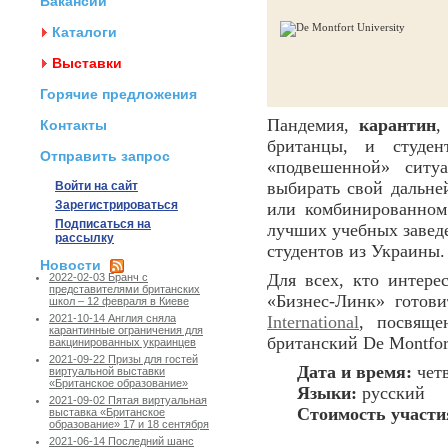
Вакансии
Каталоги
Выставки
Горячие предложения
Пандемия,
карантин
,
Контакты
британцы, и студе
Отправить запрос
«подвешенной» сит
выбирать свой дальней
Войти на сайт
Зарегистрироваться
или комбинированно
Подписаться на
лучших учебных заведе
рассылку
студентов из Украины.
Новости
Для всех, кто интере
2022-02-03 Бранч с
представителями британских
«Бизнес-Линк» готов
школ – 12 февраля в Киеве
International
, посвяще
2021-10-14 Англия сняла
карантинные ограничения для
британский De Montfort
вакцинированных украинцев
2021-09-22 Призы для гостей
Дата и время:
четв
виртуальной выставки
«Британское образование»
Языки:
русский
2021-09-02 Пятая виртуальная
Стоимость участи
выставка «Британское
образование» 17 и 18 сентября
2021-06-14 Последний шанс