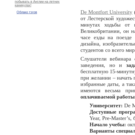
побывать в Англии на летних
каникулах!
De Montfort University
Облако тэгов
от Лестерской художе
минутах ходьбы от 
Великобритании, он н
часе езды на поезде
дизайна, изобразитель
студентов со всего мир
Слушатели вебинара 
заведения, но и
зад
бесплатную 15-минутн
при желании – начать 
избранные даты, а так
имеются весьма при
оплачиваемой работы
Университет:
De Mo
Доступные прогр
Year, Pre-Master’s,
Начало учебы:
окт
Варианты специал