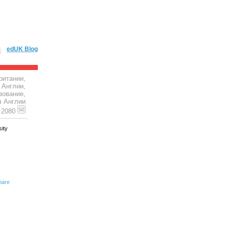
edUK Blog
ритании,
 Англии,
зование,
в Англии
4 2080
ity