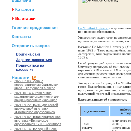
Вакансии
Каталоги
Выставки
Горячие предложения
De Montfort University
– динамичное 
при помощи образования.
Контакты
Университет ведет свое происхожд
прошел через такие воплощения, как
Отправить запрос
Название De Montfort University (У
июня 1992 г. Такое название было в
Лестерский, был выдающимся полити
Войти на сайт
1265 г.
Зарегистрироваться
Своей репутацией вуза с качестве
Подписаться на
University напрямую обязан своем
рассылку
корнями в XIX – начало XX в., когд
для местных ремесленных мастерски
Новости
книгопечатных и переплетных.
2022-02-03 Бранч с
Университетский городок De Montfor
представителями британских
город Великобритании, он находитс
школ – 12 февраля в Киеве
программа модернизации, в кото
2021-10-14 Англия сняла
культурный, торговый и развлекател
карантинные ограничения для
Базовые данные об университете
вакцинированных украинцев
2021-09-22 Призы для гостей
виртуальной выставки
инфор
год основания
«Британское образование»
о студ
2021-09-02 Пятая виртуальная
количество с
выставка «Британское
1870
20 000,
образование» 17 и 18 сентября
(статус
иностранные 
2021-06-14 Последний шанс