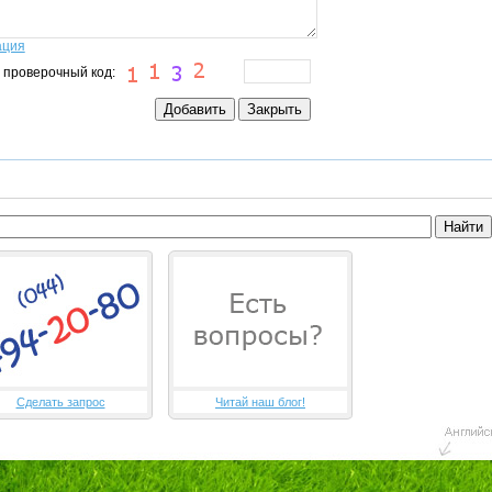
ация
 проверочный код:
Сделать запрос
Читай наш блог!