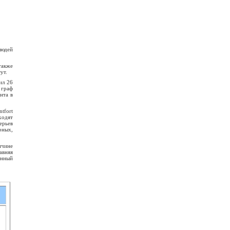
людей
также
ут.
ил 26
 граф
нта в
tfort
ходят
ерьев
рных,
ичине
авняя
енный