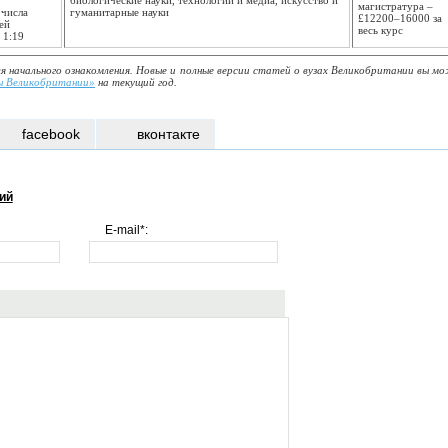
биологические науки, технологии и медиа, искусство и
магистратура –
 числа
гуманитарные науки
£12200–16000 за
ей
весь курс
 1:19
я начального ознакомления. Новые и полные версии статей о вузах Великобритании вы м
ы Великобритании»
на текущий год.
facebook
вконтакте
ий
E-mail*: