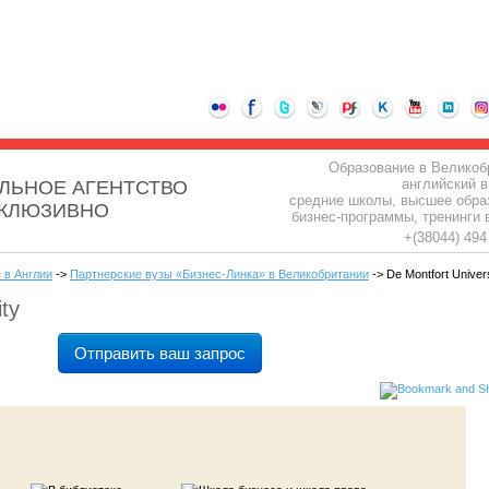
Образование в Великоб
английский в
ЛЬНОЕ АГЕНТСТВО
средние школы, высшее обра
СКЛЮЗИВНО
бизнес-программы, тренинги 
+(38044) 49
 в Англии
->
Партнерские вузы «Бизнес-Линка» в Великобритании
-> De Montfort Univers
ty
Отправить ваш запрос