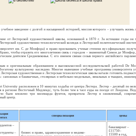
учебное заведение с долгой и насыщенной историей, миссия которого – улучшать жизнь 
ение от Лестерской художественной школы, основанной в 1870 г. За истекшие годы он 
 Лестерский художественно-технологический колледж и Лестерский политехнический инстит
ниверситет им. С. де Монфора) и право присваивать ученые степени вуз официально получ
ыбрано, чтобы отразить его многолетнюю связь с городом – знаменитый Симон де Монфор,
ческим деятелем Средневековья. С его именем связан созыв первого английского парламе
нным и оригинальным образованием и высококлассной исследовательской работой De Mon
у богатому культурному наследию. Многие нынешние учебные программы университета у
а Лестерская художественная и Лестерская технологическая школы начали готовить подмаст
х: сапожных и башмачных, столярных и мебельно-модельных, вязальных и ткацких, инжене
t University расположен в 10 минутах ходьбы от центра Лестера. Лестер – десятый по вел
я в регионе Восточный Мидлендс, чуть более чем в часе езды на поезде от Лондона. Нед
рую было вложено три миллиарда фунтов, превратила Лестер в оживленный, соврем
ьный центр.
мация
специализация
цены
ентах
тудентов –
бакалавриат –
£11750–
студенты –
бизнес и право, здравоохранение и медико-
15500 в год,