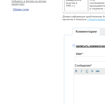
университета
15%,
побывать в Англии на летних
получен в
соотношение
каникулах!
1992 г.)
преподавател
и студентов –
Облако тэгов
Данная информация представлена дл
прочесть в каталоге
«Университет
Комментарии
написать комментар
Имя*:
Сообщение*