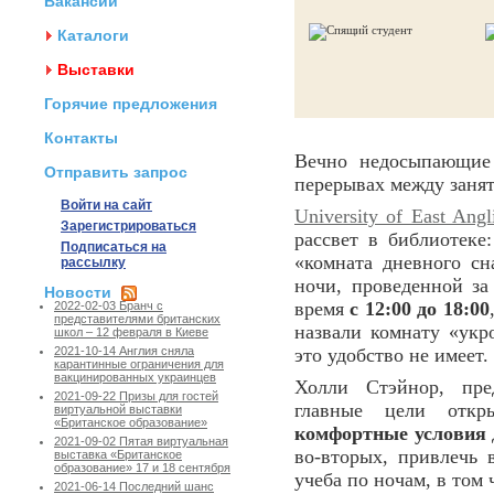
Вакансии
Каталоги
Выставки
Горячие предложения
Контакты
Вечно недосыпающи
Отправить запрос
перерывах между занят
Войти на сайт
University of East Angl
Зарегистрироваться
рассвет в библиотеке
Подписаться на
«комната дневного сн
рассылку
ночи, проведенной за
Новости
время
с 12:00 до 18:00
2022-02-03 Бранч с
представителями британских
назвали комнату «ук
школ – 12 февраля в Киеве
это удобство не имеет.
2021-10-14 Англия сняла
карантинные ограничения для
вакцинированных украинцев
Холли Стэйнор, пред
2021-09-22 Призы для гостей
главные цели откр
виртуальной выставки
«Британское образование»
комфортные условия
2021-09-02 Пятая виртуальная
во-вторых, привлечь 
выставка «Британское
образование» 17 и 18 сентября
учеба по ночам, в том
2021-06-14 Последний шанс