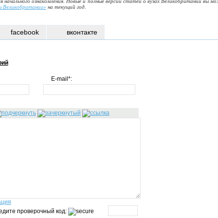
я начального ознакомления. Новые и полные версии статей о вузах Великобритании вы м
ы Великобритании»
на текущий год.
facebook
вконтакте
рий
E-mail*:
ация
едите проверочный код: