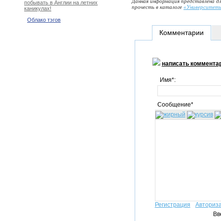
Данная информация представлена дл
побывать в Англии на летних
прочесть в каталоге
«Университет
каникулах!
Облако тэгов
Комментарии
написать коммента
Имя*:
Сообщение*
Регистрация
Авториз
Вв