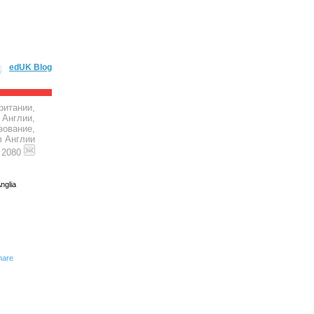
edUK Blog
ритании,
 Англии,
зование,
в Англии
4 2080
nglia