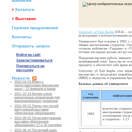
Вакансии
Каталоги
Выставки
Горячие предложения
University of East Anglia
(UEA) – это
культурными и вспомогательными рес
Контакты
Университет был основан в 1963 г.
общим впечатлениям студентов. Univ
Отправить запрос
согласно рейтингам «Гардиан» и «Т
течение последних восьми лет вуз по
Войти на сайт
Передовая научная работа, завидное
Зарегистрироваться
незабываемый опыт. Здесь вы не тол
предмету и обеспечите себе яркие в
Подписаться на
рассылку
University of East Anglia стал пе
мастерство, и продолжает разрабат
Новости
(MBA) и лидерство в управлении бр
2022-02-03 Бранч с
Базовые данные об университете
представителями британских
школ – 12 февраля в Киеве
год
2021-10-14 Англия сняла
информация 
основания
карантинные ограничения для
вакцинированных украинцев
2021-09-22 Призы для гостей
количество студенто
виртуальной выставки
иностранные студен
«Британское образование»
1963
соотношение числа 
2021-09-02 Пятая виртуальная
и студентов – 1:13
выставка «Британское
образование» 17 и 18 сентября
2021-06-14 Последний шанс