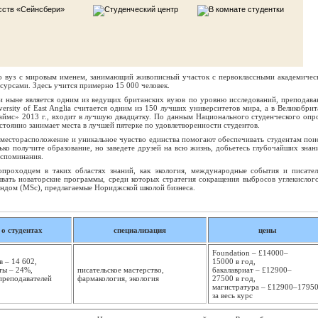
 вуз с мировым именем, занимающий живописный участок с первоклассными академичес
урсами. Здесь учится примерно 15 000 человек.
 и ныне является одним из ведущих британских вузов по уровню исследований, преподава
ersity of East Anglia считается одним из 150 лучших университетов мира, а в Великобрит
аймс» 2013 г., входит в лучшую двадцатку. По данным Национального студенческого опро
стоянно занимает места в лучшей пятерке по удовлетворенности студентов.
 месторасположение и уникальное чувство единства помогают обеспечивать студентам пои
ько получите образование, но заведете друзей на всю жизнь, добьетесь глубочайших знан
оспоминания.
рвопроходцем в таких областях знаний, как экология, международные события и писател
ывать новаторские программы, среди которых стратегия сокращения выбросов углекислого
ендом (MSc), предлагаемые Нориджской школой бизнеса.
о студентах
специализация
цены
Foundation – £14000–
в – 14 602,
15000 в год,
ты – 24%,
писательское мастерство,
бакалавриат – £12900–
преподавателей
фармакология, экология
27500 в год,
магистратура – £12900–1795
за весь курс