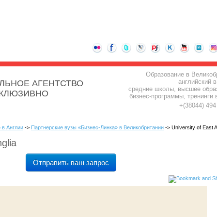
Образование в Великоб
английский в
ЛЬНОЕ АГЕНТСТВО
средние школы, высшее обра
СКЛЮЗИВНО
бизнес-программы, тренинги 
+(38044) 49
 в Англии
->
Партнерские вузы «Бизнес-Линка» в Великобритании
-> University of East A
glia
Отправить ваш запрос