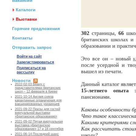
Вакансии
Каталоги
Выставки
Горячие предложения
302
страницы,
66
школ
Контакты
британских школах и 
образовании и практи
Отправить запрос
Войти на сайт
Это все он – новый
к
Зарегистрироваться
после усердной и тв
Подписаться на
вышел из печати.
рассылку
Новости
Данный каталог являе
2022-02-03 Бранч с
представителями британских
15-летнего опыта
эк
школ – 12 февраля в Киеве
пансионами.
2021-10-14 Англия сняла
карантинные ограничения для
вакцинированных украинцев
Каковы особенности б
2021-09-22 Призы для гостей
виртуальной выставки
Что такое классическ
«Британское образование»
Какими критериями сл
2021-09-02 Пятая виртуальная
выставка «Британское
Как рассчитать стоим
образование» 17 и 18 сентября
школу?
2021-06-14 Последний шанс