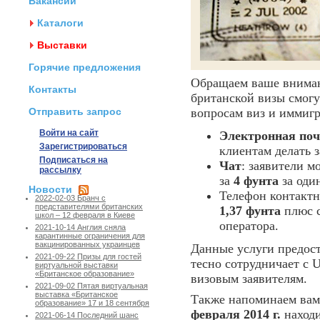
Вакансии
Каталоги
Выставки
Горячие предложения
Обращаем ваше вниман
Контакты
британской визы смог
Отправить запрос
вопросам виз и иммиг
Войти на сайт
Электронная поч
Зарегистрироваться
клиентам делать 
Подписаться на
Чат
: заявители м
рассылку
за
4 фунта
за один
Новости
Телефон контакт
2022-02-03 Бранч с
представителями британских
1,37 фунта
плюс с
школ – 12 февраля в Киеве
оператора.
2021-10-14 Англия сняла
карантинные ограничения для
вакцинированных украинцев
Данные услуги предос
2021-09-22 Призы для гостей
тесно сотрудничает с
виртуальной выставки
«Британское образование»
визовым заявителям.
2021-09-02 Пятая виртуальная
выставка «Британское
Также напоминаем вам
образование» 17 и 18 сентября
февраля 2014 г.
наход
2021-06-14 Последний шанс