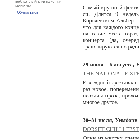
побывать в Англии на летних
каникулах!
Самый крупный фестива
Облако тэгов
си. Длится 9 недел
Королевском Альберт-
что для каждого конце
на такие места гора
концерта (да, очер
транслируются по ради
29 июля – 6 августа, 
THE NATIONAL EIS
Ежегодный фестиваль
раз новое, попеременн
поэзия и проза, прохо
многое другое.
30–31 июля, Уимборн
DORSET CHILLI FES
Один из многих специ