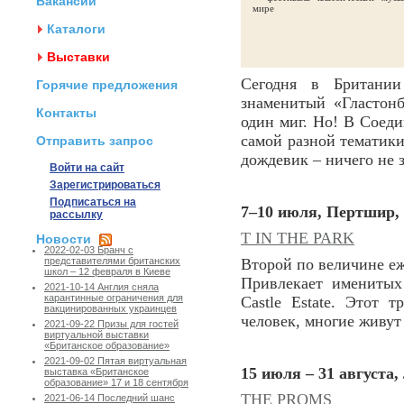
Вакансии
Каталоги
Выставки
Сегодня в Британии
Горячие предложения
знаменитый «Гластонб
Контакты
один миг. Но! В Соед
самой разной тематик
Отправить запрос
дождевик – ничего не 
Войти на сайт
Зарегистрироваться
Подписаться на
7–10 июля, Пертшир
рассылку
T IN THE PARK
Новости
2022-02-03 Бранч с
Второй по величине е
представителями британских
школ – 12 февраля в Киеве
Привлекает именитых
2021-10-14 Англия сняла
карантинные ограничения для
Castle Estate. Этот 
вакцинированных украинцев
человек, многие живут 
2021-09-22 Призы для гостей
виртуальной выставки
«Британское образование»
2021-09-02 Пятая виртуальная
15 июля – 31 августа,
выставка «Британское
образование» 17 и 18 сентября
THE PROMS
2021-06-14 Последний шанс