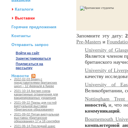
Вакансии
Каталоги
Выставки
Горячие предложения
Запомните эту дату:
2
Контакты
Pre-Masters
и
Foundatio
Отправить запрос
University of Glas
Войти на сайт
Является членом 
Зарегистрироваться
британского научн
Подписаться на
рассылку
University of Liverp
Новости
качеству исследова
2022-02-03 Бранч с
представителями британских
University of Eas
школ – 12 февраля в Киеве
Великобритании, с
2021-10-14 Англия сняла
карантинные ограничения для
Nottingham Trent 
вакцинированных украинцев
2021-09-22 Призы для гостей
новостей,
и, что н
виртуальной выставки
«Британское образование»
коммуникаций
.
2021-09-02 Пятая виртуальная
выставка «Британское
Bournemouth Univer
образование» 17 и 18 сентября
компьютерной ан
2021-06-14 Последний шанс