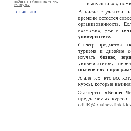
побывать в Англии на летних
выпускников, номи
каникулах!
В числе студентов п
Облако тэгов
времени остается совс
организованность. Е
возможно, уже в
сен
университете
.
Спектр предметов, п
туризма и дизайна 
изучать
бизнес, юр
университетов, пер
инженеров и програм
А для тех, кто все хот
курсы, которые начин
Эксперты «
Бизнес-Л
предлагаемых курсов 
edUK@businesslink.kie