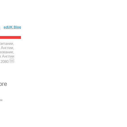
edUK Blog
ритании,
 Англии,
зование,
в Англии
4 2080
юге