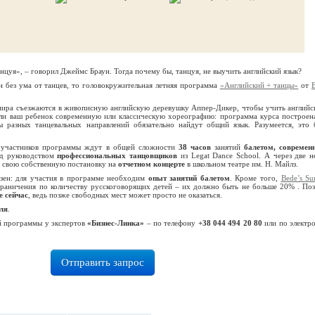
уя», – говорил Джеймс Браун. Тогда почему бы, танцуя, не выучить английский язык?
 без ума от танцев, то головокружительная летняя программа
«Английский + танцы»
от
мира съезжаются в живописную английскую деревушку Аппер-Дикер, чтобы учить английс
 ли ваш ребенок современную или классическую хореографию: программа курса построена
 разных танцевальных направлений обязательно найдут общий язык. Разумеется, это 
участников программы ждут в общей сложности
38 часов
занятий
балетом, совреме
д руководством
профессиональных танцовщиков
из Legat Dance School. А через две н
 свою собственную постановку на
отчетном концерте
в школьном театре им. Н. Майлз.
езен: для участия в программе необходим
опыт занятий балетом
. Кроме того,
Bede’s S
раничения по количеству русскоговорящих детей – их должно быть не больше 20% . По
е сейчас
, ведь позже свободных мест может просто не оказаться.
ля
.
й программы у экспертов
«Бизнес-Линка»
– по телефону
+38 044 494 20 80
или по электр
Отправить запрос