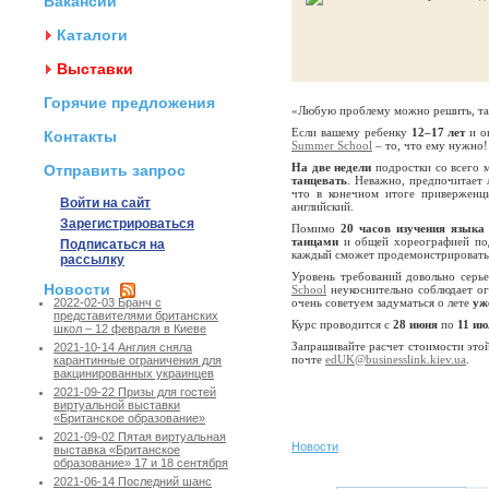
Вакансии
Каталоги
Выставки
Горячие предложения
«Любую проблему можно решить, танц
Если вашему ребенку
12–17 лет
и он
Контакты
Summer School
– то, что ему нужно!
На две недели
подростки со всего 
Отправить запрос
танцевать
. Неважно, предпочитает
что в конечном итоге приверженцы
Войти на сайт
английский.
Зарегистрироваться
Помимо
20 часов изучения языка
танцами
и общей хореографией по
Подписаться на
каждый сможет продемонстрировать
рассылку
Уровень требований довольно серь
Новости
School
неукоснительно соблюдает ог
очень советуем задуматься о лете
уж
2022-02-03 Бранч с
представителями британских
Курс проводится с
28 июня
по
11 ию
школ – 12 февраля в Киеве
Запрашивайте расчет стоимости это
2021-10-14 Англия сняла
почте
edUK@businesslink.kiev.ua
.
карантинные ограничения для
вакцинированных украинцев
2021-09-22 Призы для гостей
виртуальной выставки
«Британское образование»
2021-09-02 Пятая виртуальная
Новости
выставка «Британское
образование» 17 и 18 сентября
2021-06-14 Последний шанс