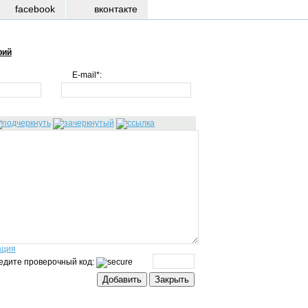
facebook
вконтакте
рий
E-mail*:
ация
едите проверочный код: