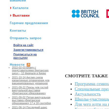
Вакансии
Каталоги
Выставки
Горячие предложения
Контакты
Отправить запрос
Войти на сайт
Зарегистрироваться
Подписаться на
рассылку
Новости
2022-02-03 Бранч с
представителями британских
школ – 12 февраля в Киеве
СМОТРИТЕ ТАКЖЕ
2021-10-14 Англия сняла
карантинные ограничения для
Программа семина
вакцинированных украинцев
2021-09-22 Призы для гостей
Специальные пре
виртуальной выставки
Актуальность
«Британское образование»
2021-09-02 Пятая виртуальная
Школы-участницы
выставка «Британское
Для чего идти на
образование» 17 и 18 сентября
2021-06-14 Последний шанс