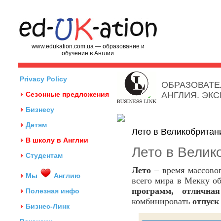
www.edukation.com.ua — образование и
обучение в Англии
Privacy Policy
ОБРАЗОВАТЕ
Сезонные предложения
АНГЛИЯ. ЭК
Бизнесу
Детям
Лето в Великобритан
В школу в Англии
Лето в Велик
Студентам
Лето
– время массовог
Мы
Англию
всего мира в Мекку о
программ, отлична
Полезная инфо
комбинировать
отпуск
Бизнес-Линк