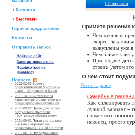
Вакансии
Школьникам
Каталоги
Выставки
Примите решение к
Горячие предложения
Чем лучше и прес
Контакты
скорее заканчив
Отправить запрос
выкуплены уже в 
Чем ближе к лету,
Войти на сайт
При подаче детс
Зарегистрироваться
стране (летом эт
Подписаться на
рассылку
О чем стоит подума
Новости
2022-02-03 Бранч с
Читать далее
представителями британских
школ – 12 февраля в Киеве
Семейные решени
2021-10-14 Англия сняла
карантинные ограничения для
Как спланировать л
вакцинированных украинцев
лучший вариант –
п
2021-09-22 Призы для гостей
виртуальной выставки
совместить
шопинг-
«Британское образование»
наконец, просто
тур
2021-09-02 Пятая виртуальная
выставка «Британское
образование» 17 и 18 сентября
2021-06-14 Последний шанс