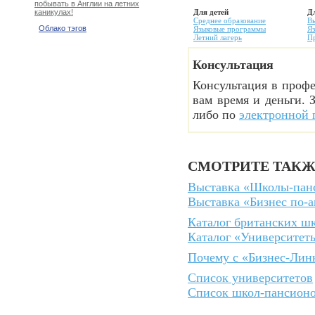
побывать в Англии на летних
Для детей
Д
каникулах!
Среднее образование
В
Облако тэгов
Языковые программы
Я
Летний лагерь
П
Консультация
Консультация в профе
вам время и деньги. 
либо по
электронной 
СМОТРИТЕ ТАК
Выставка «Школы-пан
Выставка «Бизнес по-
Каталог британских ш
Каталог «Университет
Почему с «Бизнес-Лин
Список университетов
Список школ-пансион