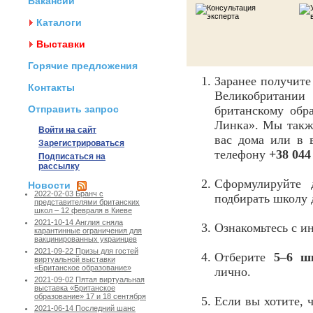
Вакансии
Каталоги
Выставки
Горячие предложения
Заранее получит
Контакты
Великобритании
Отправить запрос
британскому обр
Линка». Мы также
Войти на сайт
вас дома или в 
Зарегистрироваться
телефону
+38 044
Подписаться на
рассылку
Сформулируйте
Новости
2022-02-03 Бранч с
подбирать школу 
представителями британских
школ – 12 февраля в Киеве
2021-10-14 Англия сняла
Ознакомьтесь с 
карантинные ограничения для
вакцинированных украинцев
2021-09-22 Призы для гостей
Отберите
5–6 ш
виртуальной выставки
«Британское образование»
лично.
2021-09-02 Пятая виртуальная
выставка «Британское
образование» 17 и 18 сентября
Если вы хотите, 
2021-06-14 Последний шанс