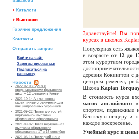
Вакансии
Каталоги
Выставки
Горячие предложения
Здравствуйте! Вы по
Контакты
курсах в школах Kapla
Популярная сеть язык
Отправить запрос
в возрасте
от 12 до 1
Войти на сайт
этом курортном город
Зарегистрироваться
достопримечательност
Подписаться на
рассылку
деревня Кокингтон с 
центром ремесел, ры
Новости
2022-02-03 Бранч с
Школа
Kaplan Torqua
представителями британских
школ – 12 февраля в Киеве
В стоимость курса вх
2021-10-14 Англия сняла
часов английского
в 
карантинные ограничения для
вакцинированных украинцев
спортом, подвижные и
2021-09-22 Призы для гостей
Кентскую пещеру и т
виртуальной выставки
«Британское образование»
каждое воскресенье.
2021-09-02 Пятая виртуальная
выставка «Британское
Учебный курс и цены 
образование» 17 и 18 сентября
2021-06-14 Последний шанс