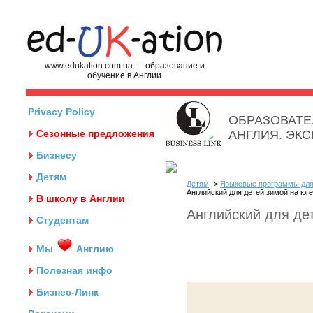
www.edukation.com.ua — образование и
обучение в Англии
Privacy Policy
ОБРАЗОВАТЕ
Сезонные предложения
АНГЛИЯ. ЭК
Бизнесу
Детям
Детям
->
Языковые программы для
Английский для детей зимой на юге
В школу в Англии
Английский для де
Студентам
Мы
Англию
Полезная инфо
Бизнес-Линк