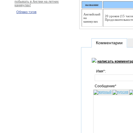
побывать в Англии на летних
название
каникулах!
Облако тэгов
Английский
20 уроков (15 часо
на
Продолжительность 
каникулах
Комментарии
написать коммента
Имя*:
Сообщение*