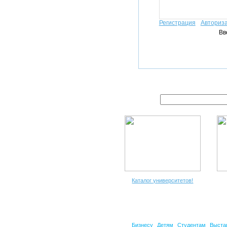
Регистрация
Авториз
Вв
Каталог университетов!
Бизнесу
Детям
Студентам
Выста