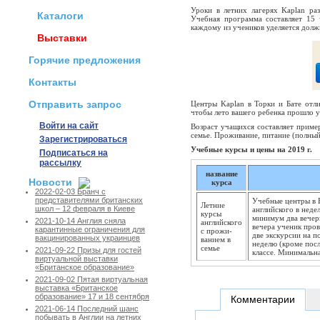
Уроки в летних лагерях Kaplan ра
Каталоги
Учебная программа составляет 15 
каждому из учеников уделяется долж
Выставки
Горячие предложения
Контакты
Отправить запрос
Центры Kaplan в Торки и Бате отли
чтобы лето вашего ребенка прошло у 
Войти на сайт
Возраст учащихся составляет приме
семье. Проживание, питание (полный
Зарегистрироваться
Учебные курсы и цены на 2019 г.
Подписаться на
рассылку
название
Новости
курса
2022-02-03 Бранч с
представителями британских
Учебные центры в Б
Летние
школ – 12 февраля в Киеве
английского в неде
курсы
минимум два вечер
2021-10-14 Англия сняла
английского
вечера ученик про
карантинные ограничения для
с прожи­
две экскурсии на п
вакцинированных украинцев
ванием в
неделю (кроме посл
семье
2021-09-22 Призы для гостей
классе. Минимальна
виртуальной выставки
«Британское образование»
2021-09-02 Пятая виртуальная
выставка «Британское
образование» 17 и 18 сентября
Комментарии
2021-06-14 Последний шанс
побывать в Англии на летних