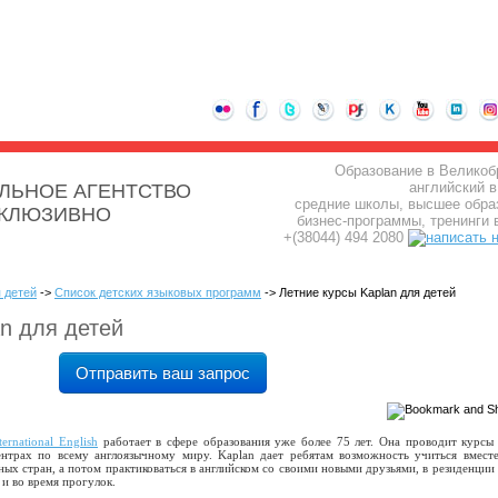
Образование в Великоб
английский в
ЛЬНОЕ АГЕНТСТВО
средние школы, высшее обра
СКЛЮЗИВНО
бизнес-программы, тренинги 
+(38044) 494 2080
 детей
->
Список детских языковых программ
-> Летние курсы Kaplan для детей
an для детей
Отправить ваш запрос
ternational English
работает в сфере образования уже более 75 лет. Она проводит курсы
нтрах по всему англоязычному миру. Kaplan дает ребятам возможность учиться вмест
ных стран, а потом практиковаться в английском со своими новыми друзьями, в резиденции
и во время прогулок.