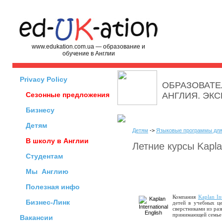
www.edukation.com.ua — образование и
обучение в Англии
Privacy Policy
ОБРАЗОВАТЕ
Сезонные предложения
АНГЛИЯ. ЭК
Бизнесу
Детям
Детям
->
Языковые программы для
В школу в Англии
Летние курсы Kapl
Студентам
Мы
Англию
Полезная инфо
Компания
Kaplan In
Бизнес-Линк
детей в учебных це
сверстниками из раз
принимающей семье 
Вакансии