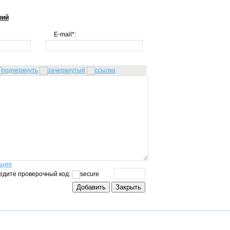
рий
E-mail*:
ация
едите проверочный код: