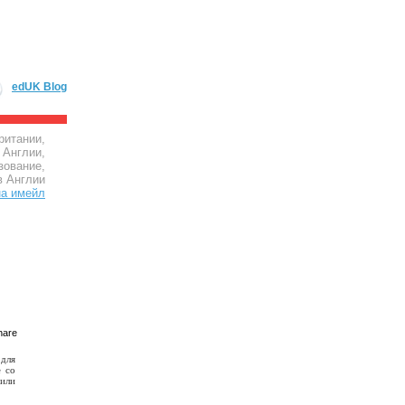
edUK Blog
ритании,
 Англии,
зование,
в Англии
 для
е со
 или