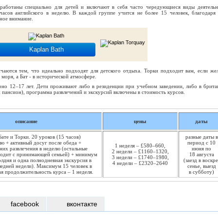
зработаны специально для детей и включают в себя часто чередующиеся виды деятельн
часов английского в неделю. В каждой группе учится не более 15 человек, благодаря
ное внимание.
Kaplan Bath
чаются тем, что идеально подходят для детского отдыха. Торки подходит вам, если жел
моря, а Бат - в исторической атмосфере.
рно 12–17 лет. Дети проживают либо в резиденции при учебном заведении, либо в брита
 пансион), программа развлечений и экскурсий включены в стоимость курсов.
описание
цены
даты
ате и Торки. 20 уроков (15 часов)
разные даты в
лю + активный досуг после обеда +
период с 10
1 неделя – £580–660,
них развлечения в неделю (остальные
июня по
2 недели – £1160–1320,
водит с принимающей семьей) + минимум
18 августа
3 недели – £1740–1980,
олдня и одна полнодневная экскурсия в
(заезд в воскре
4 недели – £2320–2640
едней недели). Максимум 15 человек в
сенье, выезд
я продолжительность курса – 1 неделя.
в субботу)
facebook
вконтакте