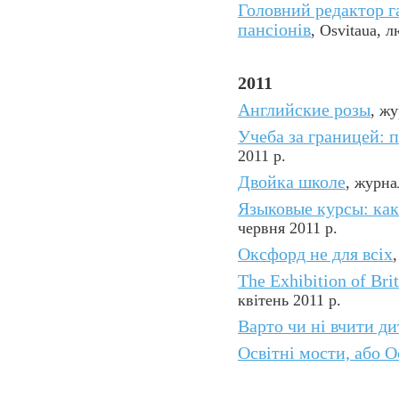
Головний редактор га
пансіонів
, Osvitaua, 
2011
Английские розы
, жу
Учеба за границей: 
2011 р.
Двойка школе
, журна
Языковые курсы: как
червня 2011 р.
Оксфорд не для всіх
The Exhibition of Brit
квітень 2011 р.
Варто чи ні вчити д
Оcвiтнi мocти, абo О