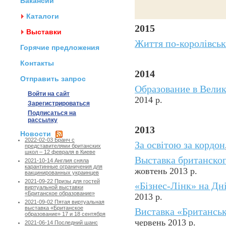
Вакансии
Каталоги
2015
Выставки
Життя по-королівсь
Горячие предложения
Контакты
2014
Отправить запрос
Образование в Вели
Войти на сайт
2014 р.
Зарегистрироваться
Подписаться на
рассылку
2013
Новости
2022-02-03 Бранч с
За освітою за кордон
представителями британских
школ – 12 февраля в Киеве
Выставка британског
2021-10-14 Англия сняла
карантинные ограничения для
жовтень 2013 р.
вакцинированных украинцев
2021-09-22 Призы для гостей
«Бізнес-Лінк» на Дн
виртуальной выставки
«Британское образование»
2013 р.
2021-09-02 Пятая виртуальная
выставка «Британское
Виставка «Британськ
образование» 17 и 18 сентября
червень 2013 р.
2021-06-14 Последний шанс