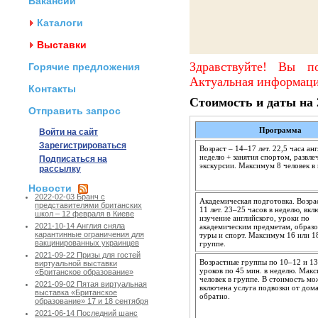
Вакансии
Каталоги
Выставки
Здравствуйте! Вы п
Горячие предложения
Актуальная информаци
Контакты
Стоимость и даты на 2
Отправить запрос
Программа
Войти на сайт
Зарегистрироваться
Возраст – 14–17 лет. 22,5 часа ан
неделю + занятия спортом, развле
Подписаться на
экскурсии. Максимум 8 человек в 
рассылку
Новости
2022-02-03 Бранч с
Академическая подготовка. Возрас
представителями британских
11 лет. 23–25 часов в неделю, вкл
школ – 12 февраля в Киеве
изучение английского, уроки по
2021-10-14 Англия сняла
академическим предметам, образо
карантинные ограничения для
туры и спорт. Максимум 16 или 18
вакцинированных украинцев
группе.
2021-09-22 Призы для гостей
Возрастные группы по 10–12 и 13
виртуальной выставки
уроков по 45 мин. в неделю. Мак
«Британское образование»
человек в группе. В стоимость мо
2021-09-02 Пятая виртуальная
включена услуга подвозки от дома
выставка «Британское
обратно.
образование» 17 и 18 сентября
2021-06-14 Последний шанс