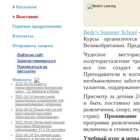
Каталоги
Выставки
Горячие предложения
Bede’s Summer School
–
Контакты
Курсы организуютс
Великобритании. Пред
Отправить запрос
Чудесное местора
Войти на сайт
полуторасталетние тр
Зарегистрироваться
все это создает 
Подписаться на
рассылку
Преподаватели и восп
Новости
необыкновенно заботл
2022-02-03 Бранч с
талантов, поддержание
представителями британских
школ – 12 февраля в Киеве
Присмотр за детьми 24
2021-10-14 Англия сняла
карантинные ограничения для
и быть постоянно за
вакцинированных украинцев
развлечения, спорт, и
2021-09-22 Призы для гостей
виртуальной выставки
стран).
Проживание 
«Британское образование»
программа развлечени
2021-09-02 Пятая виртуальная
выставка «Британское
включены в стоимость 
образование» 17 и 18 сентября
2021-06-14 Последний шанс
Учебный курс и цены 
побывать в Англии на летних