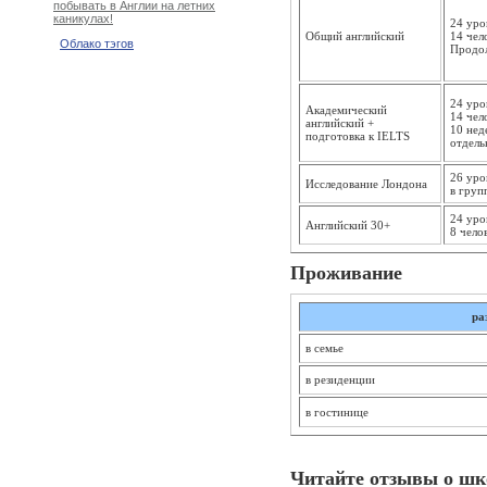
побывать в Англии на летних
каникулах!
24 уро
Общий английский
14 чел
Облако тэгов
Продол
24 уро
Академический
14 чел
английский +
10 нед
подготовка к IELTS
отдель
26 уро
Исследование Лондона
в груп
24 уро
Английский 30+
8 чело
Проживание
ра
в семье
в резиденции
в гостинице
Читайте отзывы о шк