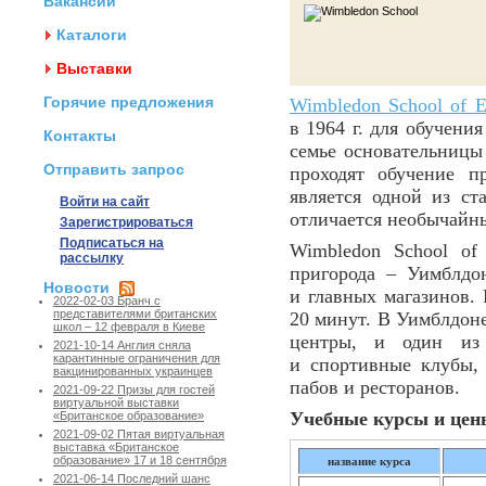
Вакансии
Каталоги
Выставки
Горячие предложения
Wimbledon School of E
в 1964 г. для обучени
Контакты
семье основательницы
Отправить запрос
проходят обучение п
является одной из ст
Войти на сайт
отличается необычайн
Зарегистрироваться
Подписаться на
Wimbledon School of
рассылку
пригорода – Уимблдо
Новости
и главных магазинов.
2022-02-03 Бранч с
представителями британских
20 минут. В Уимблдоне
школ – 12 февраля в Киеве
центры, и один из
2021-10-14 Англия сняла
карантинные ограничения для
и спортивные клубы, 
вакцинированных украинцев
пабов и ресторанов.
2021-09-22 Призы для гостей
виртуальной выставки
Учебные курсы и цены
«Британское образование»
2021-09-02 Пятая виртуальная
выставка «Британское
образование» 17 и 18 сентября
название курса
2021-06-14 Последний шанс