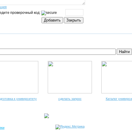
ация
едите проверочный код:
дготовка к университету
сделать запрос
Каталог универси
вки