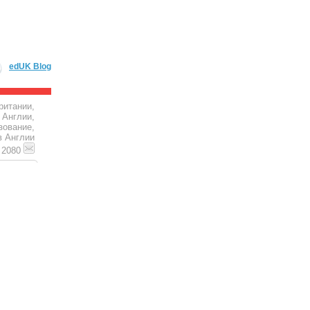
edUK Blog
ритании,
 Англии,
зование,
в Англии
4 2080