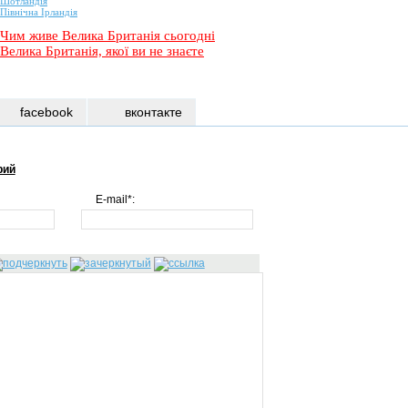
Шотландія
Північна Ірландія
Чим живе Велика Британія сьогодні
Велика Британія, якої ви не знаєте
facebook
вконтакте
рий
E-mail*: