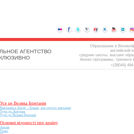
Образование в Великоб
английский в
ЛЬНОЕ АГЕНТСТВО
средние школы, высшее обра
СКЛЮЗИВНО
бизнес-программы, тренинги 
+(38044) 49
Усе це Велика Британія
Навчання в Англії – більше, ніж просто навчання
Тури до Лондона
Тури до Великої Британії
Основні відомості про країну
Англія
Уельс