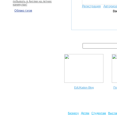
побывать в Англии на летних
каникулах!
Регистрация
Авториз
Облако тэгов
Вв
EdUKation Blog
По
Бизнесу
Детям
Студентам
Выста