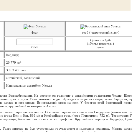
флаг
герб («королевский знак»)
Cymru am byth
(«Уэльс навсегда»)
гимн
девиз
Кардифф
20 779 км²
3 063 456 чел.
английский, валлийский
Национальная ассамблея Уэльса
части Великобритании. На востоке он граничит с английскими графствами Чешир, Шро
льных трех сторон Уэльс омывают воды: Ирландское море на севере, залив Кардиган, п
на западе и юго-западе, Бристольский залив на юге. У берегов этой британской пров
ровов, крупнейший из которых – Англси.
оставляет гористая местность. Основные горные массивы – это Сноудония (наивысшая то
онс (гора Пен-и-Ван, 886 м) и Кембрийские горы (гора Плинлимон, 752 м). Территория У
ые единицы, большинство из них – это графства. Крупнейшие города – Кардифф, Суо
 Уэльс никогда не был суверенным государством в нынешних границах. Мелкие валли