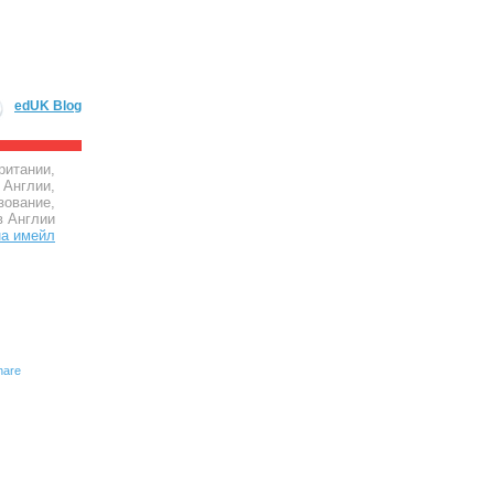
edUK Blog
ритании,
 Англии,
зование,
в Англии