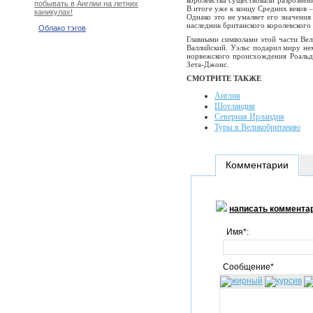
королевства существовали разрознен
побывать в Англии на летних
В итоге уже к концу Средних веков 
каникулах!
Однако это не умаляет его значения
наследник британского королевского
Облако тэгов
Главными символами этой части Вели
Валлийский. Уэльс подарил миру нем
норвежского происхождения Роальд
Зета-Джонс.
СМОТРИТЕ ТАКЖЕ
Англия
Шотландия
Северная Ирландия
Туры в Великобританию
Комментарии
написать коммента
Имя*:
Сообщение*