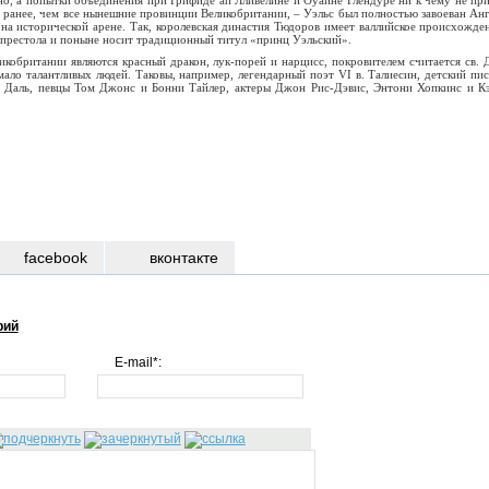
но, а попытки объединения при Грифиде ап Лливелине и Оуайне Глендуре ни к чему не при
– ранее, чем все нынешние провинции Великобритании, – Уэльс был полностью завоеван Анг
 на исторической арене. Так, королевская династия Тюдоров имеет валлийское происхожден
 престола и поныне носит традиционный титул «принц Уэльский».
кобритании являются красный дракон, лук-порей и нарцисс, покровителем считается св. 
ало талантливых людей. Таковы, например, легендарный поэт VI в. Талиесин, детский пис
 Даль, певцы Том Джонс и Бонни Тайлер, актеры Джон Рис-Дэвис, Энтони Хопкинс и К
facebook
вконтакте
рий
E-mail*: